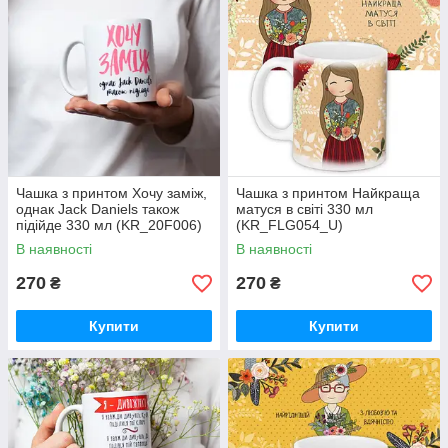
Чашка з принтом Хочу заміж,
Чашка з принтом Найкраща
однак Jack Daniels також
матуся в світі 330 мл
підійде 330 мл (KR_20F006)
(KR_FLG054_U)
В наявності
В наявності
270
270
₴
₴
Купити
Купити