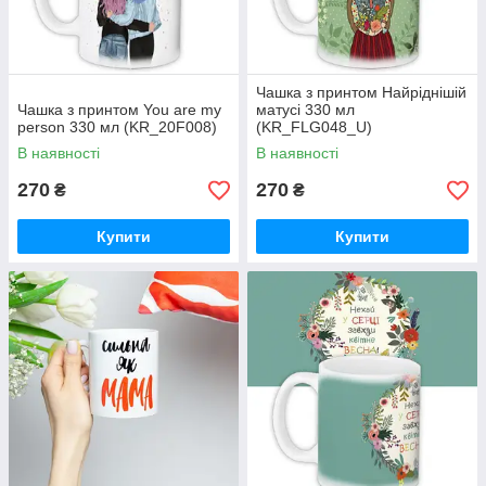
Чашка з принтом Найріднішій
Чашка з принтом You are my
матусі 330 мл
person 330 мл (KR_20F008)
(KR_FLG048_U)
В наявності
В наявності
270
270
₴
₴
Купити
Купити