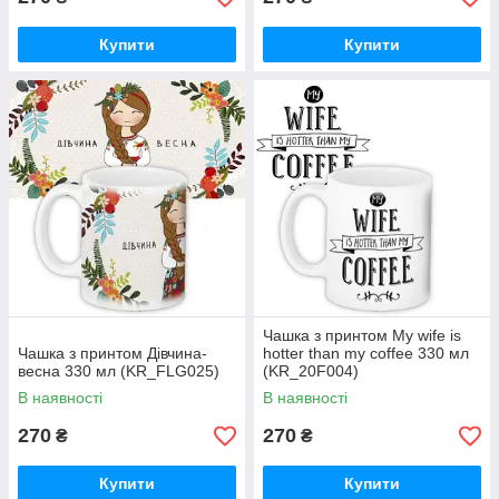
Купити
Купити
Чашка з принтом My wife is
Чашка з принтом Дівчина-
hotter than my coffee 330 мл
весна 330 мл (KR_FLG025)
(KR_20F004)
В наявності
В наявності
270
270
₴
₴
Купити
Купити