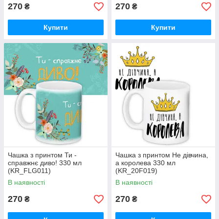
270
270
₴
₴
Купити
Купити
Чашка з принтом Ти -
Чашка з принтом Не дівчина,
справжнє диво! 330 мл
а королева 330 мл
(KR_FLG011)
(KR_20F019)
В наявності
В наявності
270
270
₴
₴