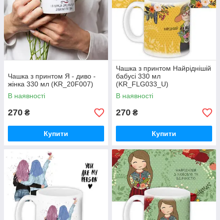
Чашка з принтом Найріднішій
Чашка з принтом Я - диво -
бабусі 330 мл
жінка 330 мл (KR_20F007)
(KR_FLG033_U)
В наявності
В наявності
270
270
₴
₴
Купити
Купити