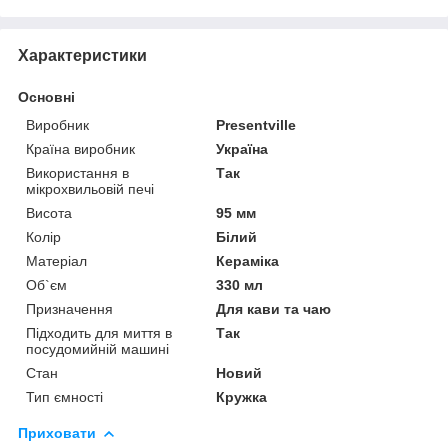
Характеристики
Основні
Виробник
Presentville
Країна виробник
Україна
Використання в
Так
мікрохвильовій печі
Висота
95 мм
Колір
Білий
Матеріал
Кераміка
Об`єм
330 мл
Призначення
Для кави та чаю
Підходить для миття в
Так
посудомийній машині
Стан
Новий
Тип ємності
Кружка
Приховати