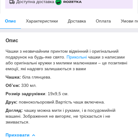
Доступна доставка
Опис
Характеристики
Доставка
Оплата
Умови п
Опис
Чашки з незвичайним принтом відмінний і оригінальний
подарунок на будь-яке свято.
Прикольні
чашки з написами
або оригінальні кружки з милими малюнками – це позитивні
емоції, які надовго залишаються з вами
Чашка:
біла глянцева.
Об’єм:
330 мл.
Розмір задруківки
: 19x9,5 см.
Друк:
повнокольоровий.Вартість чашк включена.
Догляд:
чашку можна мити і руками, і в посудомийній
машині. Зображення не вигоряє, не тріскається і не
змивається.
Приховати