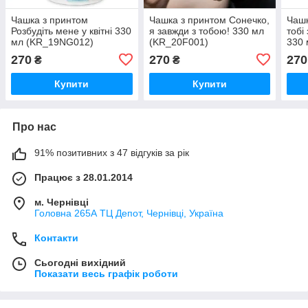
Чашка з принтом
Чашка з принтом Сонечко,
Чашк
Розбудіть мене у квітні 330
я завжди з тобою! 330 мл
тобі
мл (KR_19NG012)
(KR_20F001)
330 
270
270
270
₴
₴
Купити
Купити
Про нас
91% позитивних з 47 відгуків за рік
Працює з 28.01.2014
м. Чернівці
Головна 265А ТЦ Депот, Чернівці, Україна
Контакти
Сьогодні вихідний
Показати весь графік роботи