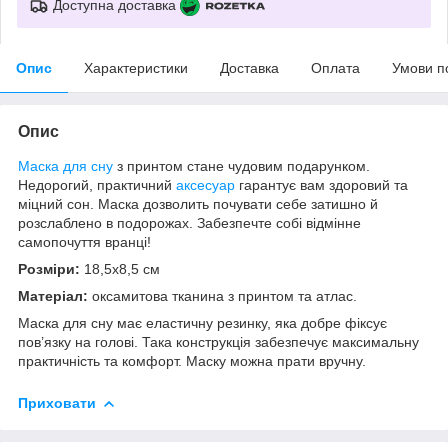
Доступна доставка
Опис
Характеристики
Доставка
Оплата
Умови п
Опис
Маска для сну
з принтом стане чудовим подарунком.
Недорогий, практичний
аксесуар
гарантує вам здоровий та
міцний сон. Маска дозволить почувати себе затишно й
розслаблено в подорожах. Забезпечте собі відмінне
самопочуття вранці!
Розміри:
18,5х8,5 см
Матеріал:
оксамитова тканина з принтом та атлас.
Маска для сну має еластичну резинку, яка добре фіксує
пов’язку на голові. Така конструкція забезпечує максимальну
практичність та комфорт. Маску можна прати вручну.
Приховати