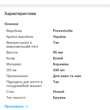
Характеристики
Основні
Виробник
Presentville
Країна виробник
Україна
Використання в
Так
мікрохвильовій печі
Висота
95 мм
Колір
Білий
Матеріал
Кераміка
Об`єм
330 мл
Призначення
Для кави та чаю
Підходить для миття в
Так
посудомийній машині
Стан
Новий
Тип ємності
Кружка
Приховати