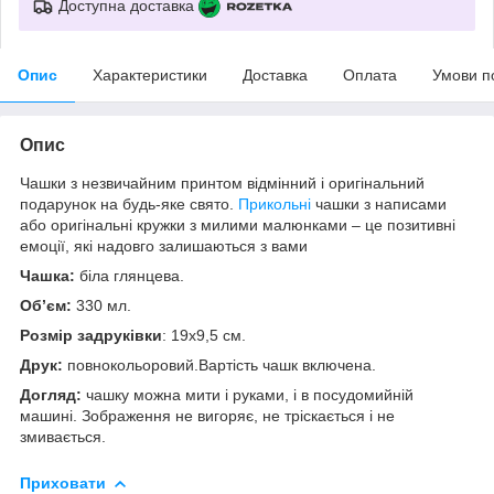
Доступна доставка
Опис
Характеристики
Доставка
Оплата
Умови п
Опис
Чашки з незвичайним принтом відмінний і оригінальний
подарунок на будь-яке свято.
Прикольні
чашки з написами
або оригінальні кружки з милими малюнками – це позитивні
емоції, які надовго залишаються з вами
Чашка:
біла глянцева.
Об’єм:
330 мл.
Розмір задруківки
: 19x9,5 см.
Друк:
повнокольоровий.Вартість чашк включена.
Догляд:
чашку можна мити і руками, і в посудомийній
машині. Зображення не вигоряє, не тріскається і не
змивається.
Приховати