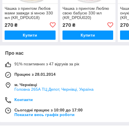
Чашка з принтом Любов
Чашка з принтом Люблю
Чашк
мами завжди зі мною 330
свою бабусю 330 мл
онук
мл (KR_DPDU018)
(KR_DPDU020)
(KR
270
270
270
₴
₴
Купити
Купити
Про нас
91% позитивних з 47 відгуків за рік
Працює з 28.01.2014
м. Чернівці
Головна 265А ТЦ Депот, Чернівці, Україна
Контакти
Сьогодні працює з 10:00 до 17:00
Показати весь графік роботи