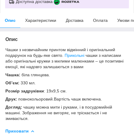
Доступна доставка
Опис
Характеристики
Доставка
Оплата
Умови п
Опис
Чашки з незвичайним принтом відмінний і оригінальний
подарунок на будь-яке свято.
Прикольні
чашки з написами
або оригінальні кружки з милими малюнками – це позитивні
емоції, які надовго залишаються з вами
Чашка:
біла глянцева.
Об’єм:
330 мл.
Розмір задруківки
: 19x9,5 см.
Друк:
повнокольоровий.Вартість чашк включена.
Догляд:
чашку можна мити і руками, і в посудомийній
машині. Зображення не вигоряє, не тріскається і не
змивається.
Приховати