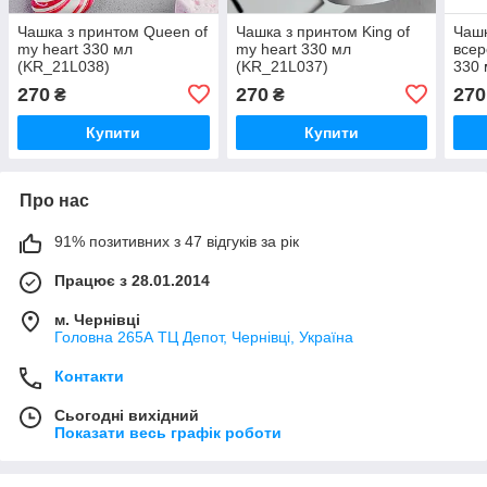
Чашка з принтом Queen of
Чашка з принтом King of
Чашк
my heart 330 мл
my heart 330 мл
всер
(KR_21L038)
(KR_21L037)
330 
(KR
270
270
270
₴
₴
Купити
Купити
Про нас
91% позитивних з 47 відгуків за рік
Працює з 28.01.2014
м. Чернівці
Головна 265А ТЦ Депот, Чернівці, Україна
Контакти
Сьогодні вихідний
Показати весь графік роботи