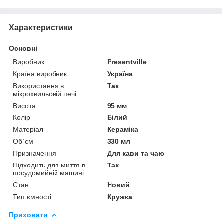
Характеристики
Основні
Виробник
Presentville
Країна виробник
Україна
Використання в
Так
мікрохвильовій печі
Висота
95 мм
Колір
Білий
Матеріал
Кераміка
Об`єм
330 мл
Призначення
Для кави та чаю
Підходить для миття в
Так
посудомийній машині
Стан
Новий
Тип ємності
Кружка
Приховати