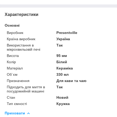
Характеристики
Основні
Виробник
Presentville
Країна виробник
Україна
Використання в
Так
мікрохвильовій печі
Висота
95 мм
Колір
Білий
Матеріал
Кераміка
Об`єм
330 мл
Призначення
Для кави та чаю
Підходить для миття в
Так
посудомийній машині
Стан
Новий
Тип ємності
Кружка
Приховати