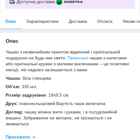
Доступна доставка
Опис
Характеристики
Доставка
Оплата
Умови п
Опис
Чашки з незвичайним принтом відмінний і оригінальний
подарунок на будь-яке свято.
Прикольні
чашки з написами
або оригінальні кружки з милими малюнками – це позитивні
емоції, які надовго залишаються з вами
Чашка:
біла глянцева.
Об’єм:
330 мл.
Розмір задруківки
: 19x9,5 см.
Друк:
повнокольоровий.Вартість чашк включена.
Догляд:
чашку можна мити і руками, і в посудомийній
машині. Зображення не вигоряє, не тріскається і не
змивається.
Приховати