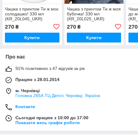
Чашка з принтом Ти ж моє
Чашка з принтом Ти ж моя
Чашк
солодашко! 330 мл
бубочка! 330 мл
до м
(KR_20L045_UKR)
(KR_20L025_UKR)
(KR
270
270
270
₴
₴
Купити
Купити
Про нас
91% позитивних з 47 відгуків за рік
Працює з 28.01.2014
м. Чернівці
Головна 265А ТЦ Депот, Чернівці, Україна
Контакти
Сьогодні працює з 10:00 до 17:00
Показати весь графік роботи