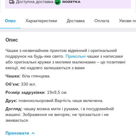
Доступна доставка
Опис
Характеристики
Доставка
Оплата
Умови п
Опис
Чашки з незвичайним принтом відмінний і оригінальний
подарунок на будь-яке свято.
Прикольні
чашки з написами
або оригінальні кружки з милими малюнками – це позитивні
емоції, які надовго залишаються з вами
Чашка:
біла глянцева.
Об’єм:
330 мл.
Розмір задруківки
: 19x9,5 см.
Друк:
повнокольоровий.Вартість чашк включена.
Догляд:
чашку можна мити і руками, і в посудомийній
машині. Зображення не вигоряє, не тріскається і не
змивається.
Приховати