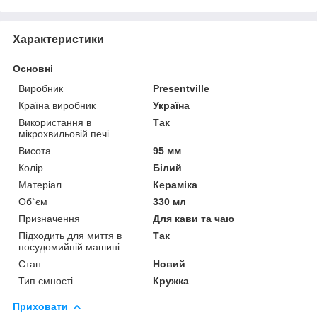
Характеристики
Основні
Виробник
Presentville
Країна виробник
Україна
Використання в
Так
мікрохвильовій печі
Висота
95 мм
Колір
Білий
Матеріал
Кераміка
Об`єм
330 мл
Призначення
Для кави та чаю
Підходить для миття в
Так
посудомийній машині
Стан
Новий
Тип ємності
Кружка
Приховати