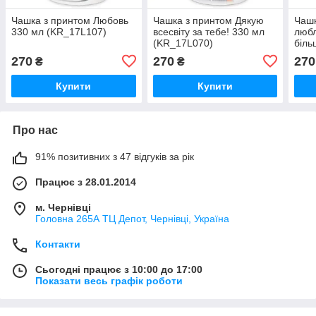
Чашка з принтом Любовь
Чашка з принтом Дякую
Чашк
330 мл (KR_17L107)
всесвіту за тебе! 330 мл
любл
(KR_17L070)
біль
(KR
270
270
270
₴
₴
Купити
Купити
Про нас
91% позитивних з 47 відгуків за рік
Працює з 28.01.2014
м. Чернівці
Головна 265А ТЦ Депот, Чернівці, Україна
Контакти
Сьогодні працює з 10:00 до 17:00
Показати весь графік роботи