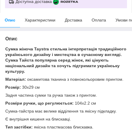
Доступна доставка
Опис
Характеристики
Доставка
Оплата
Умови п
Опис
Сумка жіноча Taystra стильна інтерпретація традиційного
українського дизайну і мистецтва в сучасному вигляді.
Сумка Тайста популярна серед жінок, які цінують
національний дизайн та хочуть підтримати українську
культуру.
Матеріал:
оксамитова тканина з повнокольоровим принтом.
Розмір:
30х29 см
Задня частина сумки та ручка також з принтом.
Розміри ручки, що регулюється:
104x2.2 см
Сумка-тайстра має велике відділення та якісну підкладку.
Є внутрішня кишеня на блискавці.
Тип застібки:
якісна пластмасова блискавка.