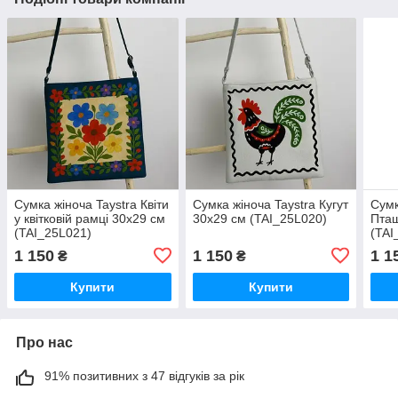
Сумка жіноча Taystra Квіти
Сумка жіноча Taystra Кугут
Сумк
у квітковій рамці 30x29 см
30x29 см (TAI_25L020)
Пташ
(TAI_25L021)
(TAI
1 150
1 150
1 1
₴
₴
Купити
Купити
Про нас
91% позитивних з 47 відгуків за рік