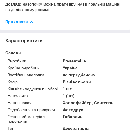
Догляд:
наволочку можна прати вручну і в пральній машині
на делікатному режимі.
Приховати
Характеристики
Основні
Виробник
Presentville
Країна виробник
Україна
Застібка наволочки
не передбачена
Колір
Різні кольори
Кількість подушок в наборі
1 шт.
Наволочка
1 (шт)
Наповнювач
Холлофайбер, Синтепон
Оздоблення та прикраси
Фотодрук
Основний матеріал
Габардин
наволочки
Тип
Декоративна