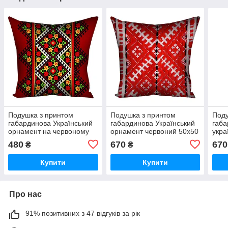
Подушка з принтом
Подушка з принтом
Поду
габардинова Український
габардинова Український
габа
орнамент на червоному
орнамент червоний 50x50
укра
тлі 30x30 (3P_UKR059)
(5P_UKR030)
50x
480
670
670
₴
₴
Купити
Купити
Про нас
91% позитивних з 47 відгуків за рік