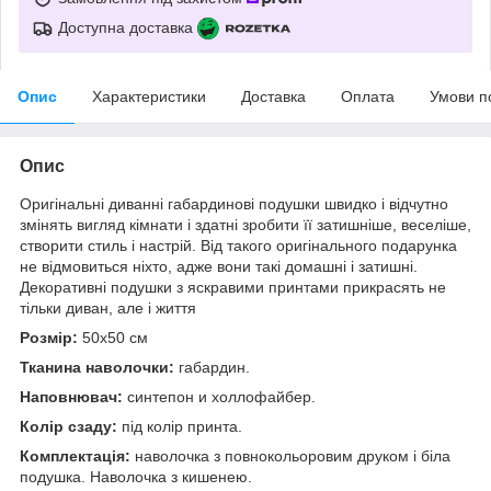
Доступна доставка
Опис
Характеристики
Доставка
Оплата
Умови п
Опис
Оригінальні диванні габардинові подушки швидко і відчутно
змінять вигляд кімнати і здатні зробити її затишніше, веселіше,
створити стиль і настрій. Від такого оригінального подарунка
не відмовиться ніхто, адже вони такі домашні і затишні.
Декоративні подушки з яскравими принтами прикрасять не
тільки диван, але і життя
Розмір:
50x50 см
Тканина наволочки:
габардин.
Наповнювач:
синтепон и холлофайбер.
Колір сзаду:
під колір принта.
Комплектація:
наволочка з повнокольоровим друком і біла
подушка. Наволочка з кишенею.