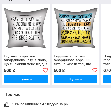
Подушка з принтом
Подушка з принтом
Поду
габардинова Тату, я знаю,
габардинова Хороший
габ
що ти любиш мене від дня
тато не казати тобі, що
тато
мого народження... 40x40
любить тобі. Він тобі
люби
560
560
670
₴
₴
см (4P_TAT023)
показує (Мені) 40x40 см
пока
(4P_TAT025)
(5P_
Купити
Купити
Про нас
91% позитивних з 47 відгуків за рік