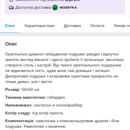
Доступна доставка
Опис
Характеристики
Доставка
Оплата
Умови п
Опис
Оригінальні диванні габардинові подушки швидко і відчутно
змінять вигляд кімнати і здатні зробити її затишніше, веселіше,
створити стиль і настрій. Від такого оригінального подарунка
не відмовиться ніхто, адже вони такі домашні і затишні.
Декоративні подушки з яскравими принтами прикрасять не
тільки диван, але і життя
Розмір:
50x50 см
Тканина наволочки:
габардин.
Наповнювач:
синтепон и холлофайбер.
Колір сзаду:
під колір принта.
Комплектація:
наволочка з повнокольоровим друком і біла
подушка. Наволочка з кишенею.