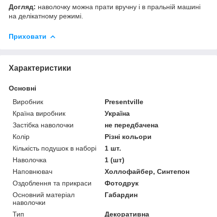
Догляд:
наволочку можна прати вручну і в пральній машині
на делікатному режимі.
Приховати
Характеристики
Основні
Виробник
Presentville
Країна виробник
Україна
Застібка наволочки
не передбачена
Колір
Різні кольори
Кількість подушок в наборі
1 шт.
Наволочка
1 (шт)
Наповнювач
Холлофайбер, Синтепон
Оздоблення та прикраси
Фотодрук
Основний матеріал
Габардин
наволочки
Тип
Декоративна