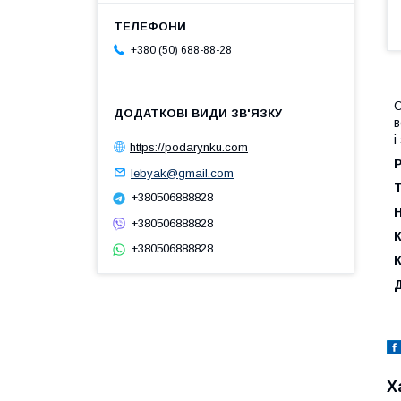
+380 (50) 688-88-28
О
в
і
https://podarynku.com
Р
lebyak@gmail.com
+380506888828
+380506888828
К
+380506888828
Х