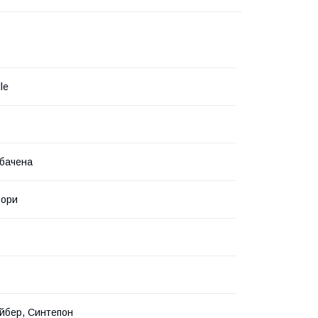
le
бачена
ьори
йбер, Синтепон