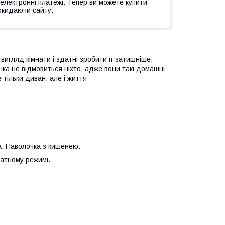
 електронні платежі. Тепер ви можете купити
окидаючи сайту.
вигляд кімнати і здатні зробити її затишніше,
унка не відмовиться ніхто, адже вони такі домашні
 тільки диван, але і життя
а. Наволочка з кишенею.
катному режимі.