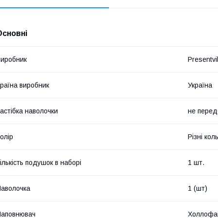
Основні
иробник
Presentvil
раїна виробник
Україна
астібка наволочки
не перед
олір
Різні кол
ількість подушок в наборі
1 шт.
аволочка
1 (шт)
Наповнювач
Холлофа