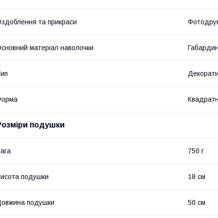
здоблення та прикраси
Фотодру
сновний матеріал наволочки
Габарди
ип
Декорат
Форма
Квадрат
Розміри подушки
ага
750 г
исота подушки
18 см
овжина подушки
50 см