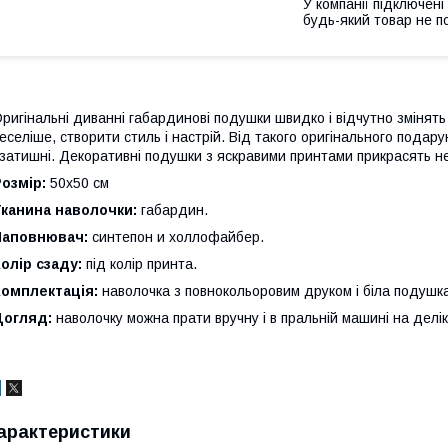
У компанії підключені
будь-який товар не п
ригінальні диванні габардинові подушки швидко і відчутно змінять 
еселіше, створити стиль і настрій. Від такого оригінального подар
 затишні. Декоративні подушки з яскравими принтами прикрасять не
озмір:
50x50 см
Тканина наволочки:
габардин.
Наповнювач:
синтепон и холлофайбер.
олір сзаду:
під колір принта.
Комплектація:
наволочка з повнокольоровим друком і біла подушк
Догляд:
наволочку можна прати вручну і в пральній машині на делі
арактеристики