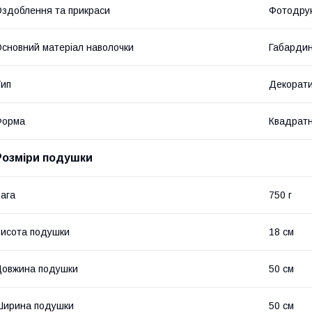
здоблення та прикраси
Фотодру
сновний матеріал наволочки
Габарди
ип
Декорат
Форма
Квадрат
Розміри подушки
ага
750 г
исота подушки
18 см
овжина подушки
50 см
Ширина подушки
50 см