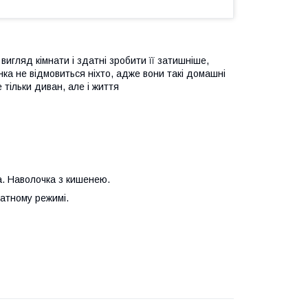
вигляд кімнати і здатні зробити її затишніше,
унка не відмовиться ніхто, адже вони такі домашні
 тільки диван, але і життя
а. Наволочка з кишенею.
катному режимі.