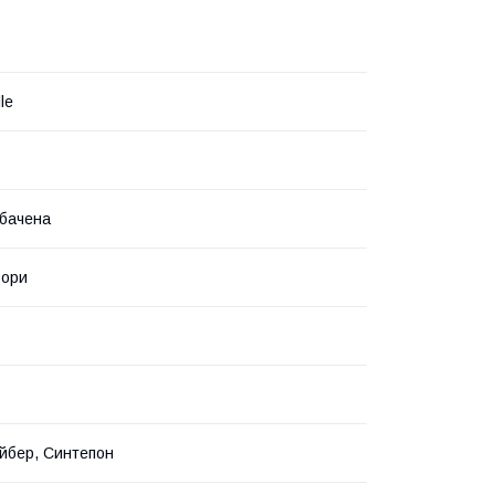
le
бачена
ьори
йбер, Синтепон