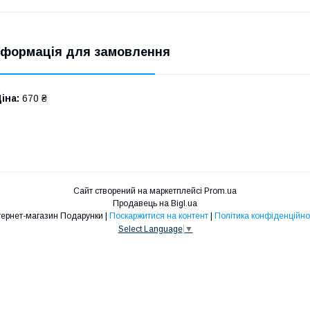
нформація для замовлення
іна:
670 ₴
Сайт створений на маркетплейсі
Prom.ua
Продавець на Bigl.ua
Інтернет-магазин Подарунки |
Поскаржитися на контент
|
Політика конфіденційно
Select Language
▼