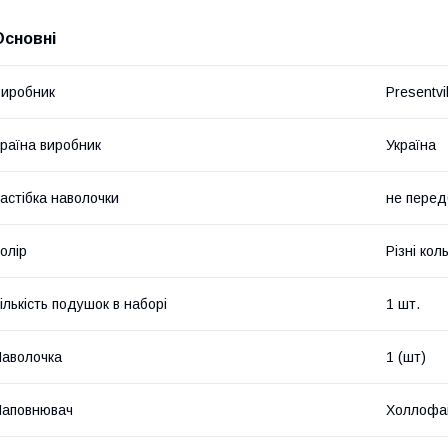
Основні
иробник
Presentvil
раїна виробник
Україна
астібка наволочки
не перед
олір
Різні кол
ількість подушок в наборі
1 шт.
аволочка
1 (шт)
Наповнювач
Холлофа