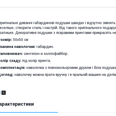
ригінальні диванні габардинові подушки швидко і відчутно змінять 
еселіше, створити стиль і настрій. Від такого оригінального подар
 затишні. Декоративні подушки з яскравими принтами прикрасять не
озмір:
50x50 см
Тканина наволочки:
габардин.
Наповнювач:
синтепон и холлофайбер.
олір сзаду:
під колір принта.
Комплектація:
наволочка з повнокольоровим друком і біла подушк
Догляд:
наволочку можна прати вручну і в пральній машині на делі
арактеристики