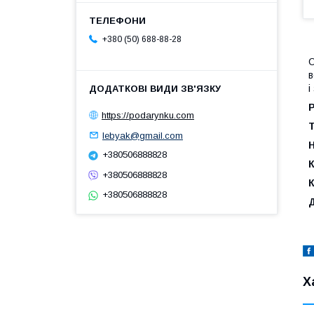
+380 (50) 688-88-28
О
в
і
Р
https://podarynku.com
lebyak@gmail.com
+380506888828
К
+380506888828
+380506888828
Х