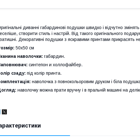
ригінальні диванні габардинові подушки швидко і відчутно змінять 
еселіше, створити стиль і настрій. Від такого оригінального подар
 затишні. Декоративні подушки з яскравими принтами прикрасять не
озмір:
50x50 см
Тканина наволочки:
габардин.
Наповнювач:
синтепон и холлофайбер.
олір сзаду:
під колір принта.
Комплектація:
наволочка з повнокольоровим друком і біла подушк
Догляд:
наволочку можна прати вручну і в пральній машині на делі
арактеристики