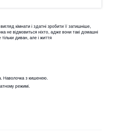
вигляд кімнати і здатні зробити її затишніше,
унка не відмовиться ніхто, адже вони такі домашні
 тільки диван, але і життя
а. Наволочка з кишенею.
катному режимі.