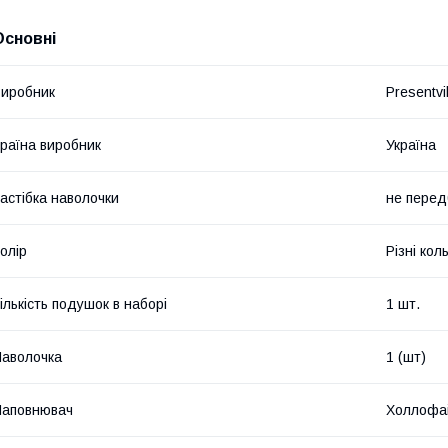
Основні
иробник
Presentvil
раїна виробник
Україна
астібка наволочки
не перед
олір
Різні кол
ількість подушок в наборі
1 шт.
аволочка
1 (шт)
Наповнювач
Холлофа