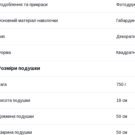
здоблення та прикраси
Фотодру
сновний матеріал наволочки
Габарди
ип
Декорат
Форма
Квадрат
Розміри подушки
ага
750 г
исота подушки
18 см
овжина подушки
50 см
Ширина подушки
50 см