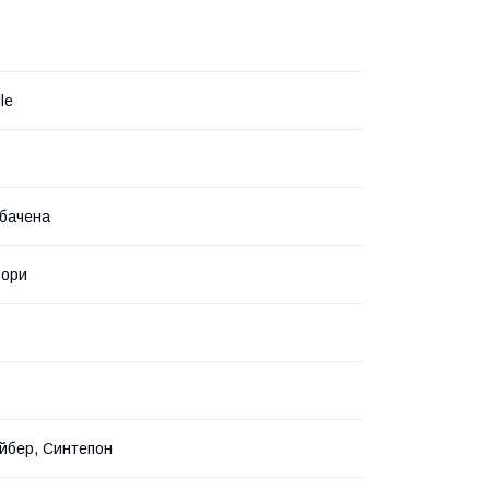
le
бачена
ьори
йбер, Синтепон