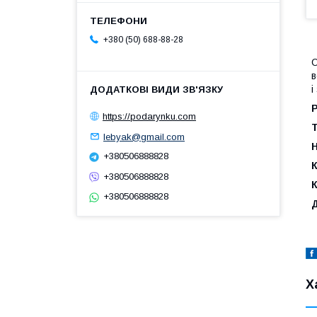
+380 (50) 688-88-28
О
в
і
Р
https://podarynku.com
lebyak@gmail.com
+380506888828
К
+380506888828
+380506888828
Х