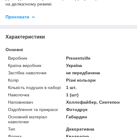
на делікатному режимі.
Приховати
Характеристики
Основні
Виробник
Presentville
Країна виробник
Україна
Застібка наволочки
не передбачена
Колір
Різні кольори
Кількість подушок в наборі
1 шт.
Наволочка
1 (шт)
Наповнювач
Холлофайбер, Синтепон
Оздоблення та прикраси
Фотодрук
Основний матеріал
Габардин
наволочки
Тип
Декоративна
Форма
Квадратна