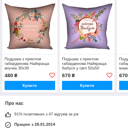
Подушка з принтом
Подушка з принтом
Поду
габардинова Найкраща
габардинова Найкраща
габ
внучка 30x30
бабуся у світі 50x50
мам
(3P_FLG092)
(5P_FLG058)
480
670
670
₴
₴
Купити
Купити
Про нас
91% позитивних з 47 відгуків за рік
Працює з 28.01.2014