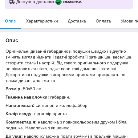
Доступна доставка
Опис
Характеристики
Доставка
Оплата
Умови п
Опис
Оригінальні диванні габардинові подушки швидко і відчутно
змінять вигляд кімнати і здатні зробити її затишніше, веселіше,
створити стиль і настрій. Від такого оригінального подарунка
не відмовиться ніхто, адже вони такі домашні і затишні.
Декоративні подушки з яскравими принтами прикрасять не
тільки диван, але і життя
Розмір:
50x50 см
Тканина наволочки:
габардин.
Наповнювач:
синтепон и холлофайбер.
Колір сзаду:
під колір принта.
Комплектація:
наволочка з повнокольоровим друком і біла
подушка. Наволочка з кишенею.
Догляд:
наволочку можна прати вручну і в пральній машині