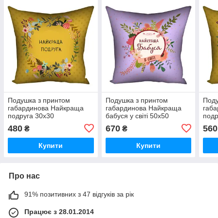
Подушка з принтом
Подушка з принтом
Поду
габардинова Найкраща
габардинова Найкраща
габ
подруга 30x30
бабуся у світі 50x50
подр
(3P_FLG088)
(5P_FLG058)
(4P
480
670
560
₴
₴
Купити
Купити
Про нас
91% позитивних з 47 відгуків за рік
Працює з 28.01.2014