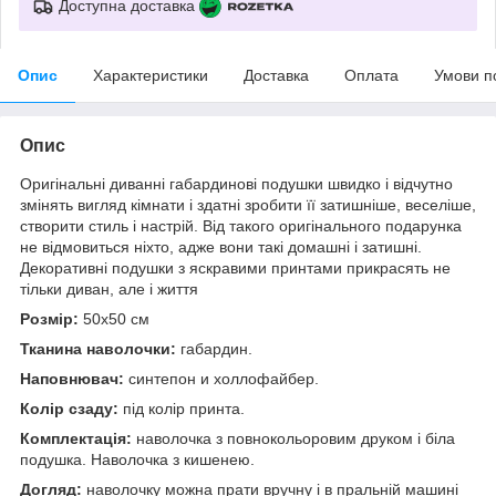
Доступна доставка
Опис
Характеристики
Доставка
Оплата
Умови п
Опис
Оригінальні диванні габардинові подушки швидко і відчутно
змінять вигляд кімнати і здатні зробити її затишніше, веселіше,
створити стиль і настрій. Від такого оригінального подарунка
не відмовиться ніхто, адже вони такі домашні і затишні.
Декоративні подушки з яскравими принтами прикрасять не
тільки диван, але і життя
Розмір:
50x50 см
Тканина наволочки:
габардин.
Наповнювач:
синтепон и холлофайбер.
Колір сзаду:
під колір принта.
Комплектація:
наволочка з повнокольоровим друком і біла
подушка. Наволочка з кишенею.
Догляд:
наволочку можна прати вручну і в пральній машині