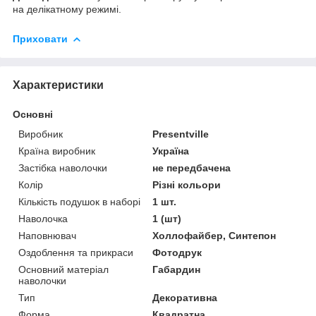
на делікатному режимі.
Приховати
Характеристики
Основні
Виробник
Presentville
Країна виробник
Україна
Застібка наволочки
не передбачена
Колір
Різні кольори
Кількість подушок в наборі
1 шт.
Наволочка
1 (шт)
Наповнювач
Холлофайбер, Синтепон
Оздоблення та прикраси
Фотодрук
Основний матеріал
Габардин
наволочки
Тип
Декоративна
Форма
Квадратна