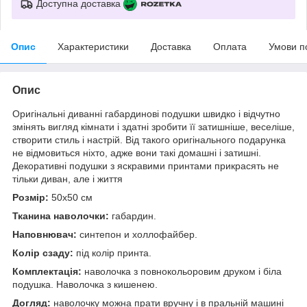
Доступна доставка
Опис
Характеристики
Доставка
Оплата
Умови п
Опис
Оригінальні диванні габардинові подушки швидко і відчутно
змінять вигляд кімнати і здатні зробити її затишніше, веселіше,
створити стиль і настрій. Від такого оригінального подарунка
не відмовиться ніхто, адже вони такі домашні і затишні.
Декоративні подушки з яскравими принтами прикрасять не
тільки диван, але і життя
Розмір:
50x50 см
Тканина наволочки:
габардин.
Наповнювач:
синтепон и холлофайбер.
Колір сзаду:
під колір принта.
Комплектація:
наволочка з повнокольоровим друком і біла
подушка. Наволочка з кишенею.
Догляд:
наволочку можна прати вручну і в пральній машині