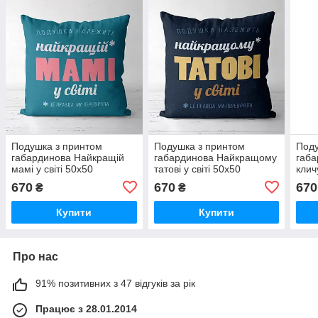
Подушка з принтом
Подушка з принтом
Поду
габардинова Найкращій
габардинова Найкращому
габа
мамі у світі 50x50
татові у світі 50x50
клич
(5P_FAM005)
(5P_FAM006)
50x
670
670
670
₴
₴
Купити
Купити
Про нас
91% позитивних з 47 відгуків за рік
Працює з 28.01.2014