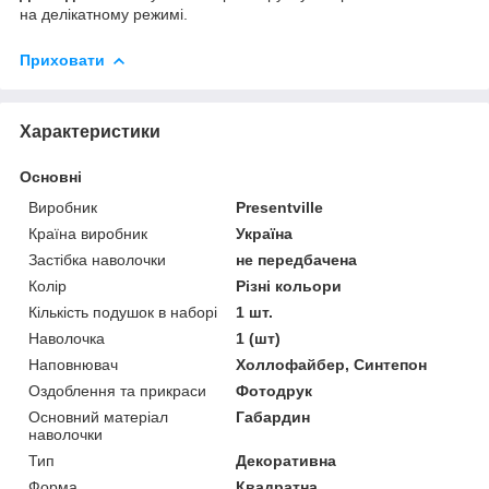
на делікатному режимі.
Приховати
Характеристики
Основні
Виробник
Presentville
Країна виробник
Україна
Застібка наволочки
не передбачена
Колір
Різні кольори
Кількість подушок в наборі
1 шт.
Наволочка
1 (шт)
Наповнювач
Холлофайбер, Синтепон
Оздоблення та прикраси
Фотодрук
Основний матеріал
Габардин
наволочки
Тип
Декоративна
Форма
Квадратна