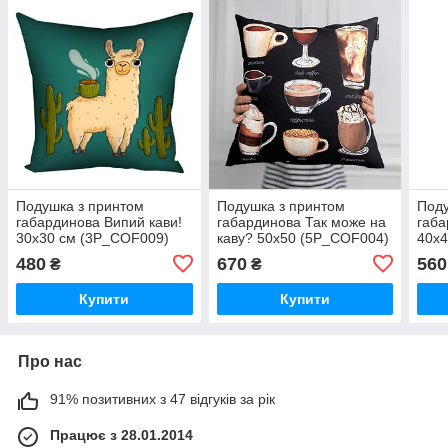
Подушка з принтом
Подушка з принтом
Поду
габардинова Випий кави!
габардинова Так може на
габа
30x30 см (3P_COF009)
каву? 50x50 (5P_COF004)
40x
480
670
560
₴
₴
Купити
Купити
Про нас
91% позитивних з 47 відгуків за рік
Працює з 28.01.2014