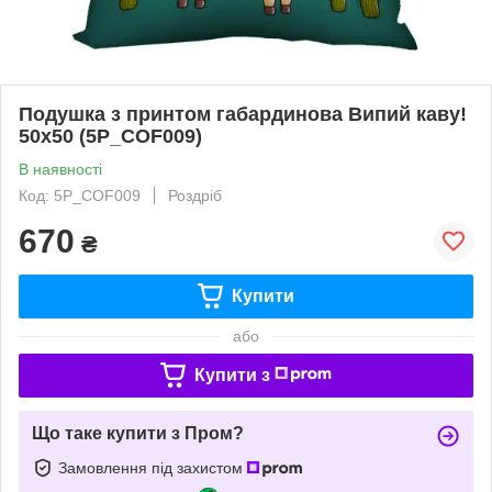
Подушка з принтом габардинова Випий каву!
50x50 (5P_COF009)
В наявності
Код: 5P_COF009
Роздріб
670
₴
Купити
або
Купити з
Що таке купити з Пром?
Замовлення під захистом