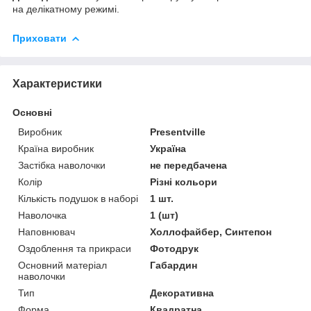
на делікатному режимі.
Приховати
Характеристики
Основні
Виробник
Presentville
Країна виробник
Україна
Застібка наволочки
не передбачена
Колір
Різні кольори
Кількість подушок в наборі
1 шт.
Наволочка
1 (шт)
Наповнювач
Холлофайбер, Синтепон
Оздоблення та прикраси
Фотодрук
Основний матеріал
Габардин
наволочки
Тип
Декоративна
Форма
Квадратна