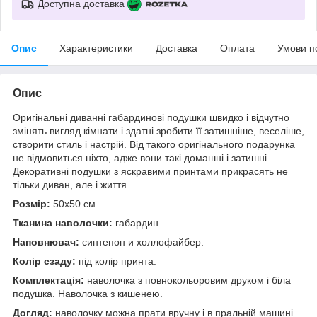
Доступна доставка
Опис
Характеристики
Доставка
Оплата
Умови п
Опис
Оригінальні диванні габардинові подушки швидко і відчутно
змінять вигляд кімнати і здатні зробити її затишніше, веселіше,
створити стиль і настрій. Від такого оригінального подарунка
не відмовиться ніхто, адже вони такі домашні і затишні.
Декоративні подушки з яскравими принтами прикрасять не
тільки диван, але і життя
Розмір:
50x50 см
Тканина наволочки:
габардин.
Наповнювач:
синтепон и холлофайбер.
Колір сзаду:
під колір принта.
Комплектація:
наволочка з повнокольоровим друком і біла
подушка. Наволочка з кишенею.
Догляд:
наволочку можна прати вручну і в пральній машині