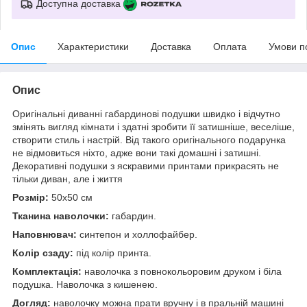
Доступна доставка
Опис
Характеристики
Доставка
Оплата
Умови п
Опис
Оригінальні диванні габардинові подушки швидко і відчутно
змінять вигляд кімнати і здатні зробити її затишніше, веселіше,
створити стиль і настрій. Від такого оригінального подарунка
не відмовиться ніхто, адже вони такі домашні і затишні.
Декоративні подушки з яскравими принтами прикрасять не
тільки диван, але і життя
Розмір:
50x50 см
Тканина наволочки:
габардин.
Наповнювач:
синтепон и холлофайбер.
Колір сзаду:
під колір принта.
Комплектація:
наволочка з повнокольоровим друком і біла
подушка. Наволочка з кишенею.
Догляд:
наволочку можна прати вручну і в пральній машині