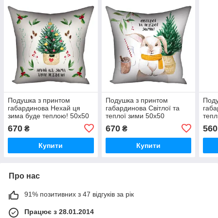
Подушка з принтом
Подушка з принтом
Поду
габардинова Нехай ця
габардинова Світлої та
габа
зима буде теплою! 50x50
теплої зими 50x50
тепл
(5P_23NY038)
(5P_23NY042)
(4P
670
670
560
₴
₴
Купити
Купити
Про нас
91% позитивних з 47 відгуків за рік
Працює з 28.01.2014