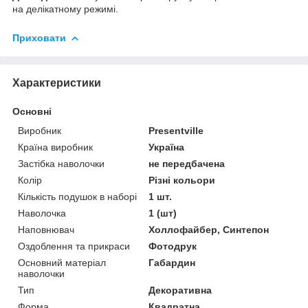
на делікатному режимі.
Приховати
Характеристики
Основні
Виробник
Presentville
Країна виробник
Україна
Застібка наволочки
не передбачена
Колір
Різні кольори
Кількість подушок в наборі
1 шт.
Наволочка
1 (шт)
Наповнювач
Холлофайбер, Синтепон
Оздоблення та прикраси
Фотодрук
Основний матеріал
Габардин
наволочки
Тип
Декоративна
Форма
Квадратна