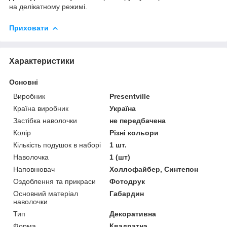
на делікатному режимі.
Приховати
Характеристики
Основні
Виробник
Presentville
Країна виробник
Україна
Застібка наволочки
не передбачена
Колір
Різні кольори
Кількість подушок в наборі
1 шт.
Наволочка
1 (шт)
Наповнювач
Холлофайбер, Синтепон
Оздоблення та прикраси
Фотодрук
Основний матеріал
Габардин
наволочки
Тип
Декоративна
Форма
Квадратна