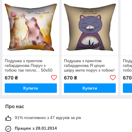
Подушка з принтом
Подушка з принтом
Поду
габардинова Поруч з
габардинова Я ціную
габа
тобою так тепло... 50x50
шкіру мити поруч з тобою!
тобо
см (5P_22L015)
50x50 см (5P_17L036)
все 
670
670
670
₴
₴
Купити
Купити
Про нас
91% позитивних з 47 відгуків за рік
Працює з 28.01.2014