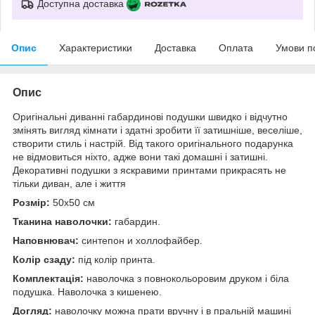
Доступна доставка
Опис
Характеристики
Доставка
Оплата
Умови п
Опис
Оригінальні диванні габардинові подушки швидко і відчутно
змінять вигляд кімнати і здатні зробити її затишніше, веселіше,
створити стиль і настрій. Від такого оригінального подарунка
не відмовиться ніхто, адже вони такі домашні і затишні.
Декоративні подушки з яскравими принтами прикрасять не
тільки диван, але і життя
Розмір:
50x50 см
Тканина наволочки:
габардин.
Наповнювач:
синтепон и холлофайбер.
Колір сзаду:
під колір принта.
Комплектація:
наволочка з повнокольоровим друком і біла
подушка. Наволочка з кишенею.
Догляд:
наволочку можна прати вручну і в пральній машині