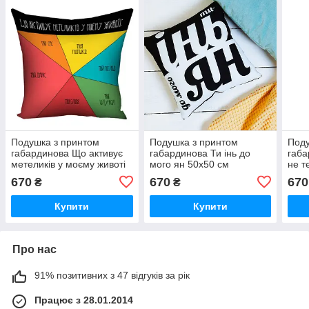
Подушка з принтом
Подушка з принтом
Поду
габардинова Що активує
габардинова Ти інь до
габа
метеликів у моєму животі
мого ян 50x50 см
не т
50x50 см
(5P_20L059_RUS)
ті, 
670
670
670
₴
₴
(5P_20L055_RUS)
см 
Купити
Купити
Про нас
91% позитивних з 47 відгуків за рік
Працює з 28.01.2014