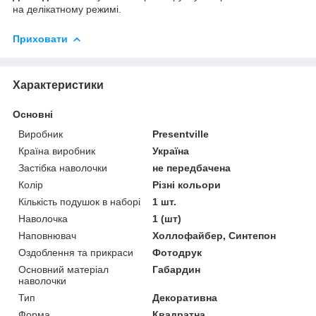
на делікатному режимі.
Приховати
Характеристики
Основні
Виробник
Presentville
Країна виробник
Україна
Застібка наволочки
не передбачена
Колір
Різні кольори
Кількість подушок в наборі
1 шт.
Наволочка
1 (шт)
Наповнювач
Холлофайбер, Синтепон
Оздоблення та прикраси
Фотодрук
Основний матеріал
Габардин
наволочки
Тип
Декоративна
Форма
Квадратна