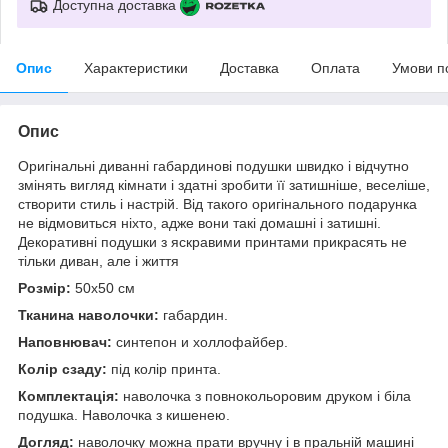
Доступна доставка
Опис
Характеристики
Доставка
Оплата
Умови п
Опис
Оригінальні диванні габардинові подушки швидко і відчутно
змінять вигляд кімнати і здатні зробити її затишніше, веселіше,
створити стиль і настрій. Від такого оригінального подарунка
не відмовиться ніхто, адже вони такі домашні і затишні.
Декоративні подушки з яскравими принтами прикрасять не
тільки диван, але і життя
Розмір:
50x50 см
Тканина наволочки:
габардин.
Наповнювач:
синтепон и холлофайбер.
Колір сзаду:
під колір принта.
Комплектація:
наволочка з повнокольоровим друком і біла
подушка. Наволочка з кишенею.
Догляд:
наволочку можна прати вручну і в пральній машині