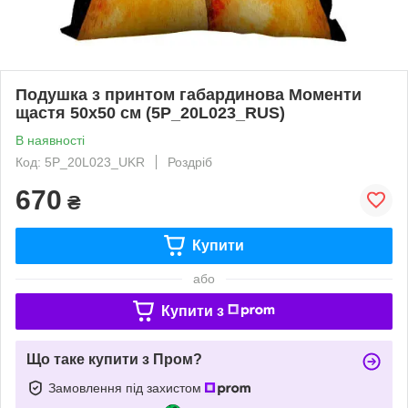
Подушка з принтом габардинова Моменти
щастя 50x50 см (5P_20L023_RUS)
В наявності
Код: 5P_20L023_UKR
Роздріб
670
₴
Купити
або
Купити з
Що таке купити з Пром?
Замовлення під захистом