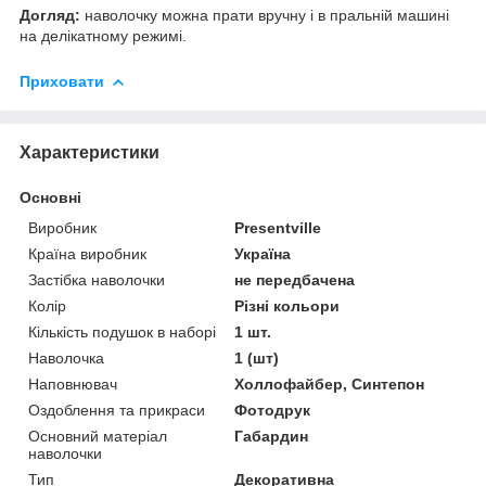
Догляд:
наволочку можна прати вручну і в пральній машині
на делікатному режимі.
Приховати
Характеристики
Основні
Виробник
Presentville
Країна виробник
Україна
Застібка наволочки
не передбачена
Колір
Різні кольори
Кількість подушок в наборі
1 шт.
Наволочка
1 (шт)
Наповнювач
Холлофайбер, Синтепон
Оздоблення та прикраси
Фотодрук
Основний матеріал
Габардин
наволочки
Тип
Декоративна