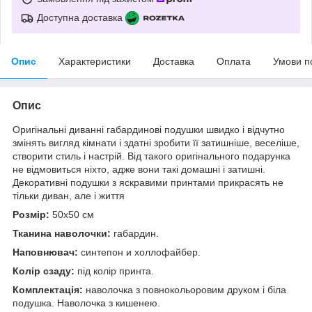
Доступна доставка
Опис
Характеристики
Доставка
Оплата
Умови п
Опис
Оригінальні диванні габардинові подушки швидко і відчутно
змінять вигляд кімнати і здатні зробити її затишніше, веселіше,
створити стиль і настрій. Від такого оригінального подарунка
не відмовиться ніхто, адже вони такі домашні і затишні.
Декоративні подушки з яскравими принтами прикрасять не
тільки диван, але і життя
Розмір:
50x50 см
Тканина наволочки:
габардин.
Наповнювач:
синтепон и холлофайбер.
Колір сзаду:
під колір принта.
Комплектація:
наволочка з повнокольоровим друком і біла
подушка. Наволочка з кишенею.