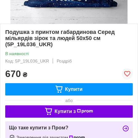
Подушка з принтом габардинова Серед
мільярдів зірок та людей 50x50 см
(5P_19L036_UKR)
В наявності
Код: 5P_19L036_UKR
Роздріб
670
₴
Купити
або
Купити з
Що таке купити з Пром?
Замовлення під захистом