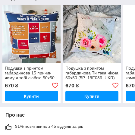
Подушка з принтом
Подушка з принтом
Поду
габардинова 15 причин
габардинова Ти така ніжна
габа
чому я тобі люблю 50x50
50x50 (5P_19F036_UKR)
комп
см (5P_19L040_UKR)
день
670
670
670
₴
₴
(5P
Купити
Купити
Про нас
91% позитивних з 45 відгуків за рік