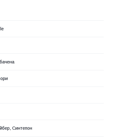
le
бачена
ьори
йбер, Синтепон