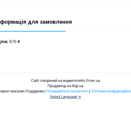
нформація для замовлення
іна:
670 ₴
Сайт створений на маркетплейсі
Prom.ua
Продавець на Bigl.ua
Інтернет-магазин Подарунки |
Поскаржитися на контент
|
Політика конфіденційно
Select Language
▼