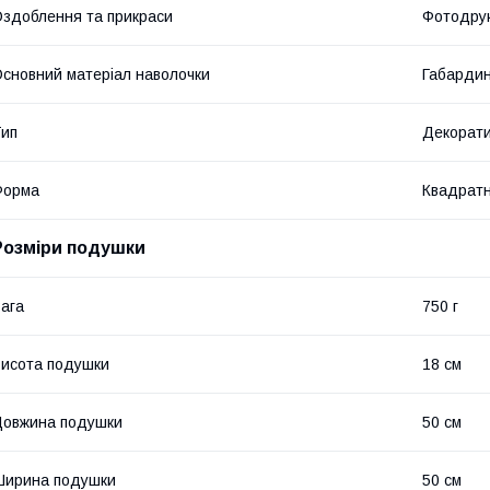
здоблення та прикраси
Фотодру
сновний матеріал наволочки
Габарди
ип
Декорат
Форма
Квадрат
Розміри подушки
ага
750 г
исота подушки
18 см
овжина подушки
50 см
Ширина подушки
50 см