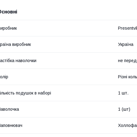
Основні
иробник
Presentvil
раїна виробник
Україна
астібка наволочки
не перед
олір
Різні кол
ількість подушок в наборі
1 шт.
аволочка
1 (шт)
Наповнювач
Холлофа