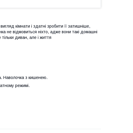
вигляд кімнати і здатні зробити її затишніше,
унка не відмовиться ніхто, адже вони такі домашні
 тільки диван, але і життя
а. Наволочка з кишенею.
катному режимі.