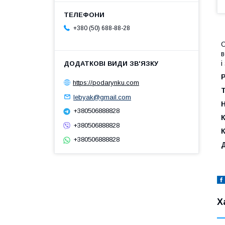
+380 (50) 688-88-28
О
в
і
Р
https://podarynku.com
lebyak@gmail.com
+380506888828
К
+380506888828
+380506888828
Х