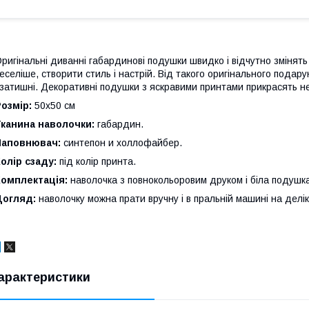
ригінальні диванні габардинові подушки швидко і відчутно змінять 
еселіше, створити стиль і настрій. Від такого оригінального подар
 затишні. Декоративні подушки з яскравими принтами прикрасять не
озмір:
50x50 см
Тканина наволочки:
габардин.
Наповнювач:
синтепон и холлофайбер.
олір сзаду:
під колір принта.
Комплектація:
наволочка з повнокольоровим друком і біла подушк
Догляд:
наволочку можна прати вручну і в пральній машині на делі
арактеристики