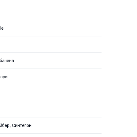
le
бачена
ьори
йбер, Синтепон