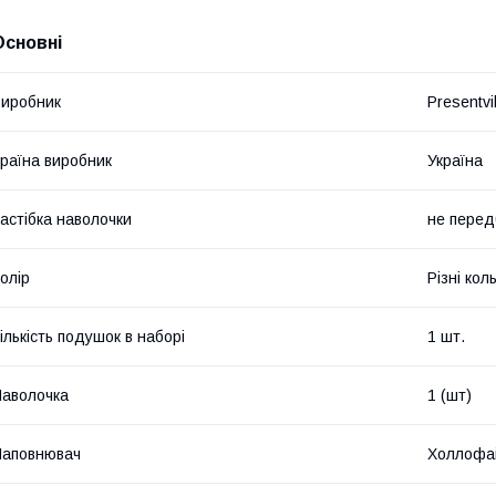
Основні
иробник
Presentvil
раїна виробник
Україна
астібка наволочки
не перед
олір
Різні кол
ількість подушок в наборі
1 шт.
аволочка
1 (шт)
Наповнювач
Холлофа