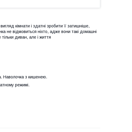
вигляд кімнати і здатні зробити її затишніше,
унка не відмовиться ніхто, адже вони такі домашні
 тільки диван, але і життя
а. Наволочка з кишенею.
катному режимі.