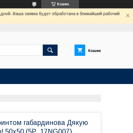
Кошик
одной. Ваша заявка будет обработана в ближайший рабочий
Кошик
ринтом габардинова Дякую
о! 50x50 (5P_17NG007)