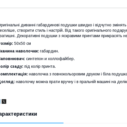
ригінальні диванні габардинові подушки швидко і відчутно змінять 
еселіше, створити стиль і настрій. Від такого оригінального подар
 затишні. Декоративні подушки з яскравими принтами прикрасять не
озмір:
50x50 см
Тканина наволочки:
габардин.
Наповнювач:
синтепон и холлофайбер.
олір сзаду:
під колір принта.
Комплектація:
наволочка з повнокольоровим друком і біла подушк
Догляд:
наволочку можна прати вручну і в пральній машині на делі
арактеристики