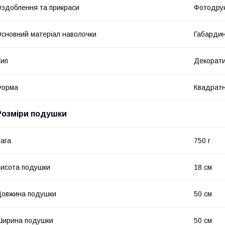
здоблення та прикраси
Фотодру
сновний матеріал наволочки
Габарди
ип
Декорат
Форма
Квадрат
Розміри подушки
ага
750 г
исота подушки
18 см
овжина подушки
50 см
Ширина подушки
50 см