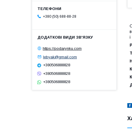
+380 (50) 688-88-28
О
в
і
Р
https://podarynku.com
lebyak@gmail.com
+380506888828
К
+380506888828
+380506888828
Х