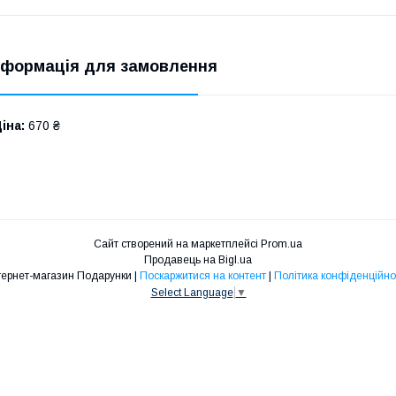
нформація для замовлення
іна:
670 ₴
Сайт створений на маркетплейсі
Prom.ua
Продавець на Bigl.ua
Інтернет-магазин Подарунки |
Поскаржитися на контент
|
Політика конфіденційно
Select Language
▼