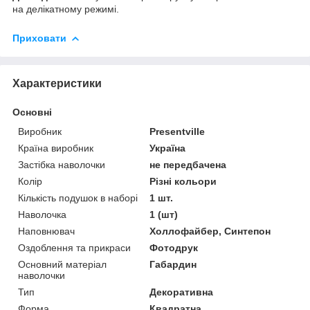
на делікатному режимі.
Приховати
Характеристики
Основні
Виробник
Presentville
Країна виробник
Україна
Застібка наволочки
не передбачена
Колір
Різні кольори
Кількість подушок в наборі
1 шт.
Наволочка
1 (шт)
Наповнювач
Холлофайбер, Синтепон
Оздоблення та прикраси
Фотодрук
Основний матеріал
Габардин
наволочки
Тип
Декоративна
Форма
Квадратна