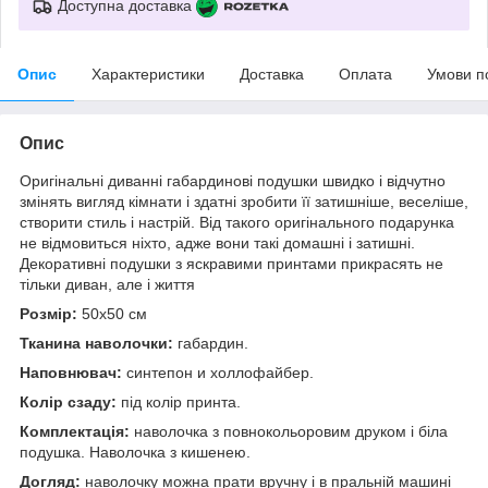
Доступна доставка
Опис
Характеристики
Доставка
Оплата
Умови п
Опис
Оригінальні диванні габардинові подушки швидко і відчутно
змінять вигляд кімнати і здатні зробити її затишніше, веселіше,
створити стиль і настрій. Від такого оригінального подарунка
не відмовиться ніхто, адже вони такі домашні і затишні.
Декоративні подушки з яскравими принтами прикрасять не
тільки диван, але і життя
Розмір:
50x50 см
Тканина наволочки:
габардин.
Наповнювач:
синтепон и холлофайбер.
Колір сзаду:
під колір принта.
Комплектація:
наволочка з повнокольоровим друком і біла
подушка. Наволочка з кишенею.
Догляд:
наволочку можна прати вручну і в пральній машині