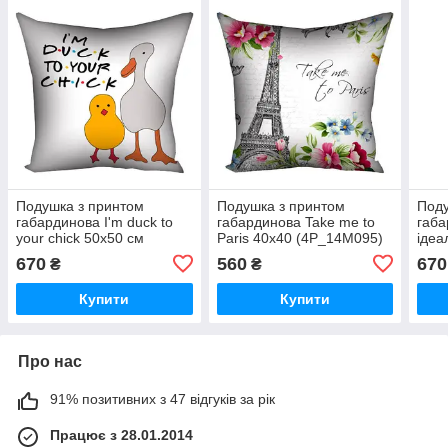
Подушка з принтом
Подушка з принтом
Поду
габардинова I'm duck to
габардинова Take me to
габа
your chick 50x50 см
Paris 40x40 (4P_14M095)
ідеа
(5P_DR006)
(5P_
670
560
670
₴
₴
Купити
Купити
Про нас
91% позитивних з 47 відгуків за рік
Працює з 28.01.2014