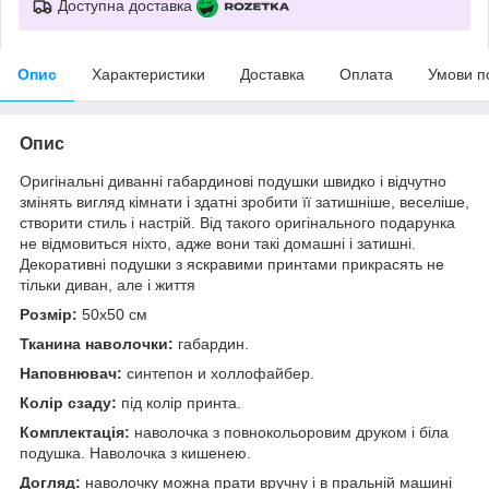
Доступна доставка
Опис
Характеристики
Доставка
Оплата
Умови п
Опис
Оригінальні диванні габардинові подушки швидко і відчутно
змінять вигляд кімнати і здатні зробити її затишніше, веселіше,
створити стиль і настрій. Від такого оригінального подарунка
не відмовиться ніхто, адже вони такі домашні і затишні.
Декоративні подушки з яскравими принтами прикрасять не
тільки диван, але і життя
Розмір:
50x50 см
Тканина наволочки:
габардин.
Наповнювач:
синтепон и холлофайбер.
Колір сзаду:
під колір принта.
Комплектація:
наволочка з повнокольоровим друком і біла
подушка. Наволочка з кишенею.
Догляд:
наволочку можна прати вручну і в пральній машині