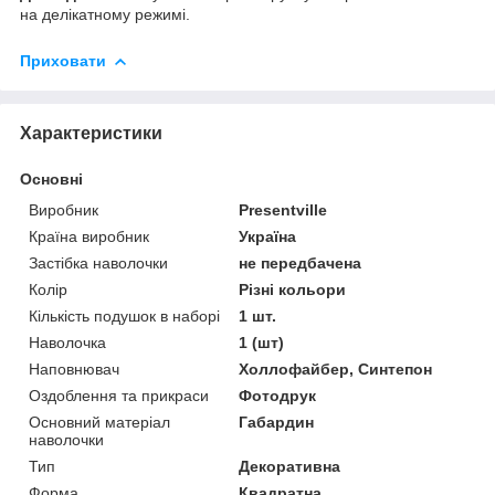
на делікатному режимі.
Приховати
Характеристики
Основні
Виробник
Presentville
Країна виробник
Україна
Застібка наволочки
не передбачена
Колір
Різні кольори
Кількість подушок в наборі
1 шт.
Наволочка
1 (шт)
Наповнювач
Холлофайбер, Синтепон
Оздоблення та прикраси
Фотодрук
Основний матеріал
Габардин
наволочки
Тип
Декоративна
Форма
Квадратна