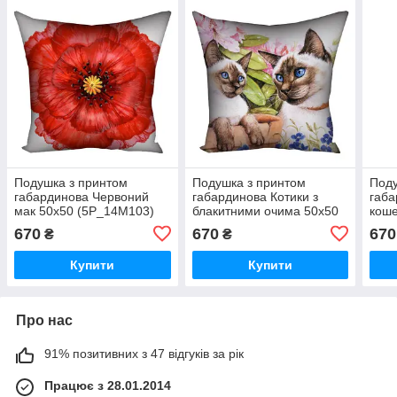
Подушка з принтом
Подушка з принтом
Поду
габардинова Червоний
габардинова Котики з
габа
мак 50x50 (5P_14M103)
блакитними очима 50x50
кош
(5P_14M126)
(5P
670
670
670
₴
₴
Купити
Купити
Про нас
91% позитивних з 47 відгуків за рік
Працює з 28.01.2014