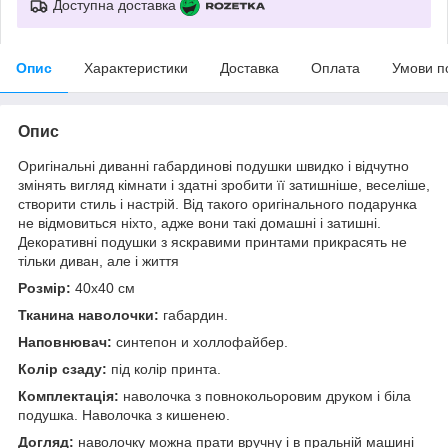
Доступна доставка
Опис
Характеристики
Доставка
Оплата
Умови п
Опис
Оригінальні диванні габардинові подушки швидко і відчутно
змінять вигляд кімнати і здатні зробити її затишніше, веселіше,
створити стиль і настрій. Від такого оригінального подарунка
не відмовиться ніхто, адже вони такі домашні і затишні.
Декоративні подушки з яскравими принтами прикрасять не
тільки диван, але і життя
Розмір:
40x40 см
Тканина наволочки:
габардин.
Наповнювач:
синтепон и холлофайбер.
Колір сзаду:
під колір принта.
Комплектація:
наволочка з повнокольоровим друком і біла
подушка. Наволочка з кишенею.
Догляд:
наволочку можна прати вручну і в пральній машині