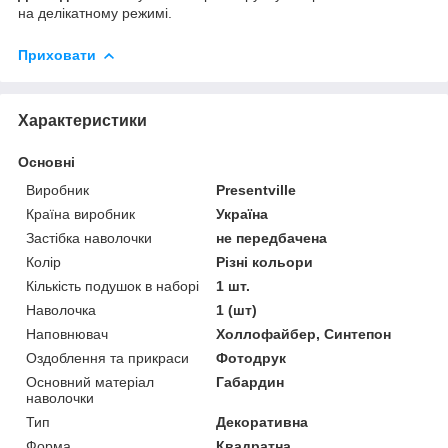
на делікатному режимі.
Приховати
Характеристики
Основні
Виробник
Presentville
Країна виробник
Україна
Застібка наволочки
не передбачена
Колір
Різні кольори
Кількість подушок в наборі
1 шт.
Наволочка
1 (шт)
Наповнювач
Холлофайбер, Синтепон
Оздоблення та прикраси
Фотодрук
Основний матеріал
Габардин
наволочки
Тип
Декоративна
Форма
Квадратна