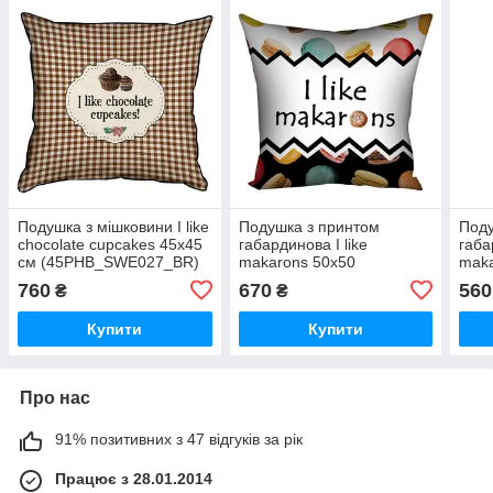
Подушка з мішковини I like
Подушка з принтом
Поду
chocolate cupcakes 45x45
габардинова I like
габа
см (45PHB_SWE027_BR)
makarons 50x50
maka
(5P_SWE028)
(4P
760
670
560
₴
₴
Купити
Купити
Про нас
91% позитивних з 47 відгуків за рік
Працює з 28.01.2014