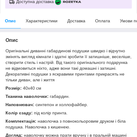
Доступна доставка
Опис
Характеристики
Доставка
Оплата
Умови п
Опис
Оригінальні диванні габардинові подушки швидко і відчутно
змінять вигляд кімнати і здатні зробити її затишніше, веселіше,
створити стиль і настрій. Від такого оригінального подарунка
не відмовиться ніхто, адже вони такі домашні і затишні.
Декоративні подушки з яскравими принтами прикрасять не
тільки диван, але і життя
Розмір:
40x40 см
Тканина наволочки:
габардин.
Наповнювач:
синтепон и холлофайбер.
Колір сзаду:
під колір принта.
Комплектація:
наволочка з повнокольоровим друком і біла
подушка. Наволочка з кишенею.
Догляд:
наволочку можна прати вручну і в пральній машині