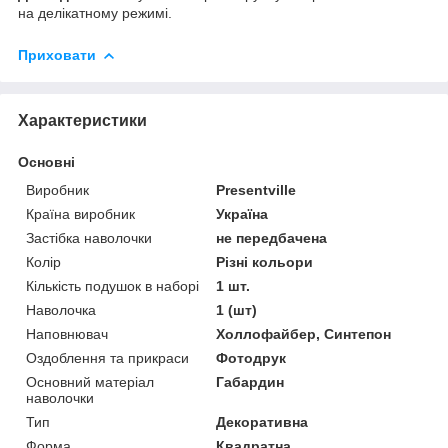
на делікатному режимі.
Приховати
Характеристики
Основні
Виробник
Presentville
Країна виробник
Україна
Застібка наволочки
не передбачена
Колір
Різні кольори
Кількість подушок в наборі
1 шт.
Наволочка
1 (шт)
Наповнювач
Холлофайбер, Синтепон
Оздоблення та прикраси
Фотодрук
Основний матеріал
Габардин
наволочки
Тип
Декоративна
Форма
Квадратна