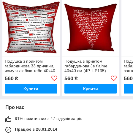
Подушка з принтом
Подушка з принтом
Поду
габардинова 33 причини,
габардинова Je t'aime
габа
чому я люблю тебе 40x40
40x40 см (4P_LP135)
зонт
см (4P_LP025)
(4P_
560
560
560
₴
₴
Купити
Купити
Про нас
91% позитивних з 47 відгуків за рік
Працює з 28.01.2014