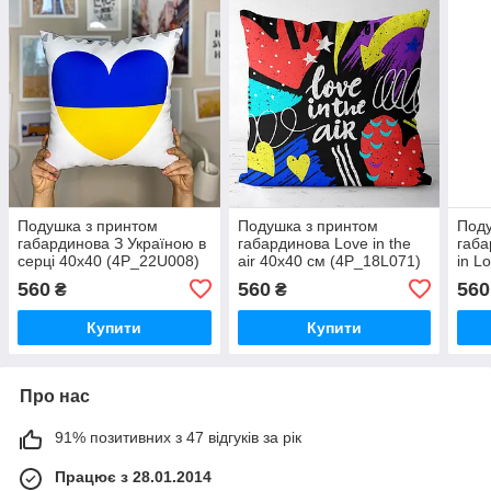
Подушка з принтом
Подушка з принтом
Поду
габардинова З Україною в
габардинова Love in the
габа
серці 40x40 (4P_22U008)
air 40x40 см (4P_18L071)
in L
(4P
560
560
560
₴
₴
Купити
Купити
Про нас
91% позитивних з 47 відгуків за рік
Працює з 28.01.2014