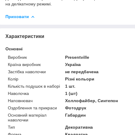
на делікатному режимі.
Приховати
Характеристики
Основні
Виробник
Presentville
Країна виробник
Україна
Застібка наволочки
не передбачена
Колір
Різні кольори
Кількість подушок в наборі
1 шт.
Наволочка
1 (шт)
Наповнювач
Холлофайбер, Синтепон
Оздоблення та прикраси
Фотодрук
Основний матеріал
Габардин
наволочки
Тип
Декоративна
Форма
Квадратна