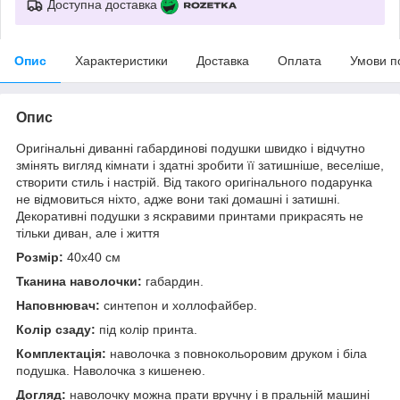
Доступна доставка
Опис
Характеристики
Доставка
Оплата
Умови п
Опис
Оригінальні диванні габардинові подушки швидко і відчутно
змінять вигляд кімнати і здатні зробити її затишніше, веселіше,
створити стиль і настрій. Від такого оригінального подарунка
не відмовиться ніхто, адже вони такі домашні і затишні.
Декоративні подушки з яскравими принтами прикрасять не
тільки диван, але і життя
Розмір:
40x40 см
Тканина наволочки:
габардин.
Наповнювач:
синтепон и холлофайбер.
Колір сзаду:
під колір принта.
Комплектація:
наволочка з повнокольоровим друком і біла
подушка. Наволочка з кишенею.
Догляд:
наволочку можна прати вручну і в пральній машині