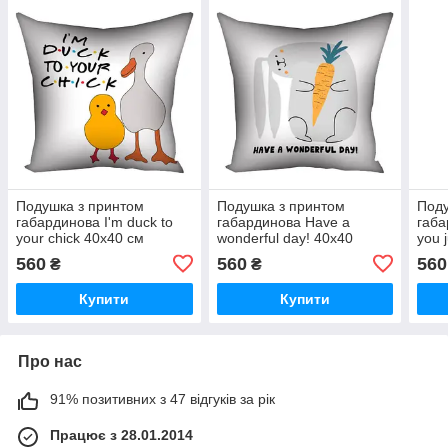
Подушка з принтом
Подушка з принтом
Поду
габардинова I'm duck to
габардинова Have a
габа
your chick 40x40 см
wonderful day! 40x40
you 
(4P_DR006)
(4P_23NY047)
(мая
560
560
560
₴
₴
(4P
Купити
Купити
Про нас
91% позитивних з 47 відгуків за рік
Працює з 28.01.2014