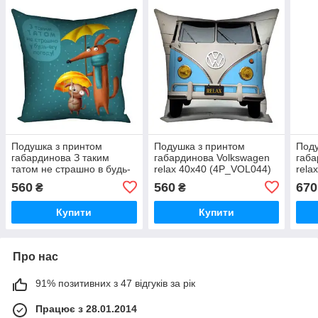
Подушка з принтом
Подушка з принтом
Поду
габардинова З таким
габардинова Volkswagen
габа
татом не страшно в будь-
relax 40x40 (4P_VOL044)
rela
яку погоду! 40x40
(5P
560
560
670
₴
₴
(4P_DOG087)
Купити
Купити
Про нас
91% позитивних з 47 відгуків за рік
Працює з 28.01.2014