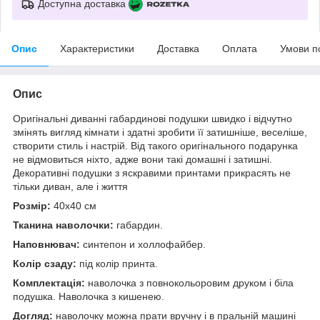
Доступна доставка
Опис
Характеристики
Доставка
Оплата
Умови п
Опис
Оригінальні диванні габардинові подушки швидко і відчутно
змінять вигляд кімнати і здатні зробити її затишніше, веселіше,
створити стиль і настрій. Від такого оригінального подарунка
не відмовиться ніхто, адже вони такі домашні і затишні.
Декоративні подушки з яскравими принтами прикрасять не
тільки диван, але і життя
Розмір:
40x40 см
Тканина наволочки:
габардин.
Наповнювач:
синтепон и холлофайбер.
Колір сзаду:
під колір принта.
Комплектація:
наволочка з повнокольоровим друком і біла
подушка. Наволочка з кишенею.
Догляд:
наволочку можна прати вручну і в пральній машині