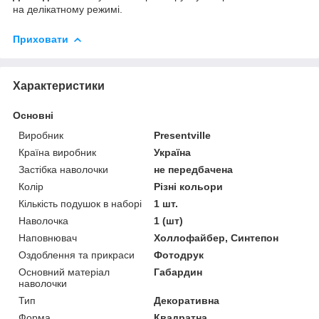
на делікатному режимі.
Приховати
Характеристики
Основні
Виробник
Presentville
Країна виробник
Україна
Застібка наволочки
не передбачена
Колір
Різні кольори
Кількість подушок в наборі
1 шт.
Наволочка
1 (шт)
Наповнювач
Холлофайбер, Синтепон
Оздоблення та прикраси
Фотодрук
Основний матеріал
Габардин
наволочки
Тип
Декоративна
Форма
Квадратна