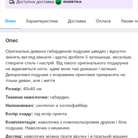
Доступна доставка
Опис
Характеристики
Доставка
Оплата
Умови п
Опис
Оригінальні диванні габардинові подушки швидко і відчутно
змінять вигляд кімнати і здатні зробити її затишніше, веселіше,
створити стиль і настрій. Від такого оригінального подарунка
не відмовиться ніхто, адже вони такі домашні і затишні.
Декоративні подушки з яскравими принтами прикрасять не
тільки диван, але і життя
Розмір:
40x40 см
Тканина наволочки:
габардин.
Наповнювач:
синтепон и холлофайбер.
Колір сзаду:
під колір принта.
Комплектація:
наволочка з повнокольоровим друком і біла
подушка. Наволочка з кишенею.
Догляд:
наволочку можна прати вручну і в пральній машині