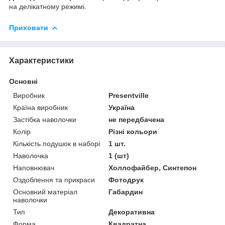
на делікатному режимі.
Приховати
Характеристики
Основні
Виробник
Presentville
Країна виробник
Україна
Застібка наволочки
не передбачена
Колір
Різні кольори
Кількість подушок в наборі
1 шт.
Наволочка
1 (шт)
Наповнювач
Холлофайбер, Синтепон
Оздоблення та прикраси
Фотодрук
Основний матеріал
Габардин
наволочки
Тип
Декоративна
Форма
Квадратна