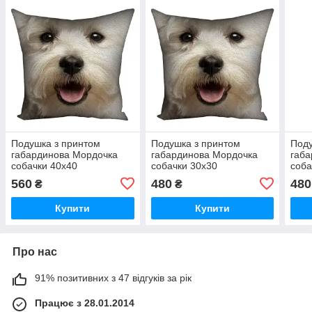
Подушка з принтом
Подушка з принтом
Поду
габардинова Мордочка
габардинова Мордочка
габа
собачки 40x40
собачки 30x30
соба
(4P_ANI026)
(3P_ANI026)
(3P_
560
480
480
₴
₴
Купити
Купити
Про нас
91% позитивних з 47 відгуків за рік
Працює з 28.01.2014