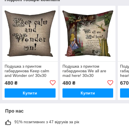
Подушка з принтом
Подушка з принтом
Поду
габардинова Keep calm
габардинова We all are
габа
and Wonder on! 30x30
mad here! 30x30
hear
(3P_WON013)
(3P_WON015)
(5P
480
480
670
₴
₴
Купити
Купити
Про нас
91% позитивних з 47 відгуків за рік