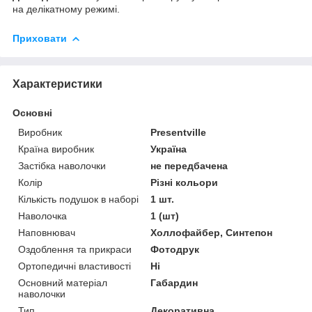
на делікатному режимі.
Приховати
Характеристики
Основні
Виробник
Presentville
Країна виробник
Україна
Застібка наволочки
не передбачена
Колір
Різні кольори
Кількість подушок в наборі
1 шт.
Наволочка
1 (шт)
Наповнювач
Холлофайбер, Синтепон
Оздоблення та прикраси
Фотодрук
Ортопедичні властивості
Ні
Основний матеріал
Габардин
наволочки
Тип
Декоративна