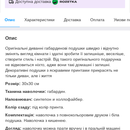
Доступна доставка
Опис
Характеристики
Доставка
Оплата
Умови п
Опис
Оригінальні диванні габардинові подушки швидко і відчутно
змінять вигляд кімнати і здатні зробити її затишніше, веселіше,
створити стиль і настрій. Від такого оригінального подарунка
не відмовиться ніхто, адже вони такі домашні і затишні.
Декоративні подушки з яскравими принтами прикрасять не
тільки диван, але і життя
Розмір:
30x30 см
Тканина наволочки:
габардин.
Наповнювач:
синтепон и холлофайбер.
Колір сзаду:
під колір принта.
Комплектація:
наволочка з повнокольоровим друком і біла
подушка. Наволочка з кишенею.
Догляд:
наволочку можна прати вручну і в пральній машині