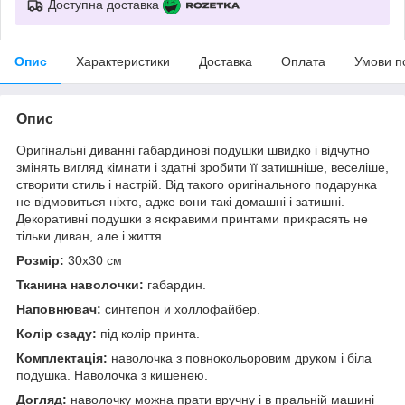
Доступна доставка
Опис
Характеристики
Доставка
Оплата
Умови п
Опис
Оригінальні диванні габардинові подушки швидко і відчутно
змінять вигляд кімнати і здатні зробити її затишніше, веселіше,
створити стиль і настрій. Від такого оригінального подарунка
не відмовиться ніхто, адже вони такі домашні і затишні.
Декоративні подушки з яскравими принтами прикрасять не
тільки диван, але і життя
Розмір:
30x30 см
Тканина наволочки:
габардин.
Наповнювач:
синтепон и холлофайбер.
Колір сзаду:
під колір принта.
Комплектація:
наволочка з повнокольоровим друком і біла
подушка. Наволочка з кишенею.
Догляд:
наволочку можна прати вручну і в пральній машині