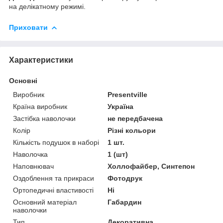
на делікатному режимі.
Приховати
Характеристики
Основні
Виробник
Presentville
Країна виробник
Україна
Застібка наволочки
не передбачена
Колір
Різні кольори
Кількість подушок в наборі
1 шт.
Наволочка
1 (шт)
Наповнювач
Холлофайбер, Синтепон
Оздоблення та прикраси
Фотодрук
Ортопедичні властивості
Ні
Основний матеріал
Габардин
наволочки
Тип
Декоративна