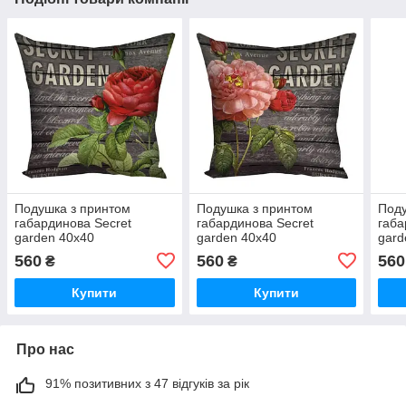
Подушка з принтом
Подушка з принтом
Поду
габардинова Secret
габардинова Secret
габа
garden 40x40
garden 40x40
gard
(4P_BOT028)
(4P_BOT027)
(4P
560
560
560
₴
₴
Купити
Купити
Про нас
91% позитивних з 47 відгуків за рік