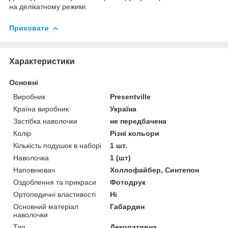
на делікатному режимі.
Приховати
Характеристики
Основні
Виробник
Presentville
Країна виробник
Україна
Застібка наволочки
не передбачена
Колір
Різні кольори
Кількість подушок в наборі
1 шт.
Наволочка
1 (шт)
Наповнювач
Холлофайбер, Синтепон
Оздоблення та прикраси
Фотодрук
Ортопедичні властивості
Ні
Основний матеріал
Габардин
наволочки
Тип
Декоративна