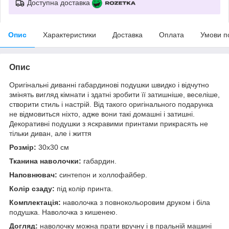
Доступна доставка
Опис
Характеристики
Доставка
Оплата
Умови п
Опис
Оригінальні диванні габардинові подушки швидко і відчутно
змінять вигляд кімнати і здатні зробити її затишніше, веселіше,
створити стиль і настрій. Від такого оригінального подарунка
не відмовиться ніхто, адже вони такі домашні і затишні.
Декоративні подушки з яскравими принтами прикрасять не
тільки диван, але і життя
Розмір:
30x30 см
Тканина наволочки:
габардин.
Наповнювач:
синтепон и холлофайбер.
Колір сзаду:
під колір принта.
Комплектація:
наволочка з повнокольоровим друком і біла
подушка. Наволочка з кишенею.
Догляд:
наволочку можна прати вручну і в пральній машині