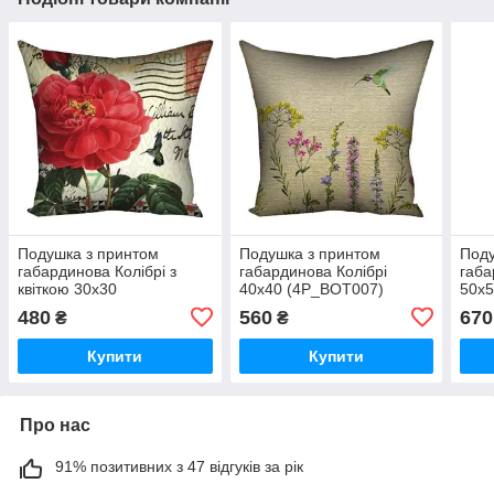
Подушка з принтом
Подушка з принтом
Поду
габардинова Колібрі з
габардинова Колібрі
габа
квіткою 30x30
40x40 (4P_BOT007)
50x
(3P_BOT036)
480
560
670
₴
₴
Купити
Купити
Про нас
91% позитивних з 47 відгуків за рік