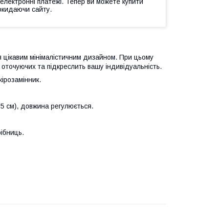
 електронні платежі. Тепер ви можете купити
окидаючи сайту.
ься цікавим мінімалістичним дизайном. При цьому
 оточуючих та підкреслить вашу індивідуальність.
ірозамінник.
135 см), довжина регулюється.
ібниць.