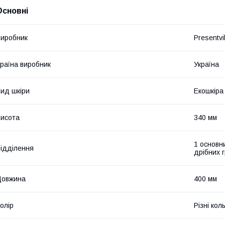
Основні
иробник
Presentvil
раїна виробник
Україна
ид шкіри
Екошкіра
исота
340 мм
1 основн
ідділення
дрібних 
Довжина
400 мм
олір
Різні кол