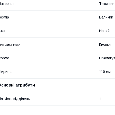
атеріал
Текстиль
озмір
Великий
Стан
Новий
ип застежки
Кнопки
Форма
Прямоку
Ширина
110 мм
Основні атрибути
ількість відділень
1