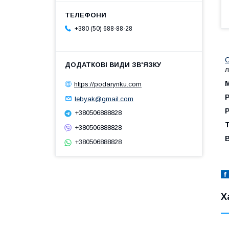
+380 (50) 688-88-28
С
л
https://podarynku.com
lebyak@gmail.com
+380506888828
Т
+380506888828
+380506888828
Х