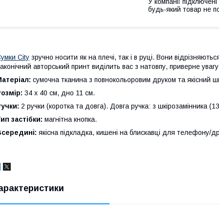
У компанії підключені
будь-який товар не п
умки City
зручно носити як на плечі, так і в руці. Вони відрізняют
аконічний авторський принт виділить вас з натовпу, приверне увагу
Матеріал:
сумочна тканина з повнокольоровим друком та якісний шк
Розмір:
34 х 40 см, дно 11 см.
Ручки:
2 ручки (коротка та довга). Довга ручка: з шкірозамінника (
ип застібки:
магнітна кнопка.
Всередині:
якісна підкладка, кишені на блискавці для телефону/др
арактеристики