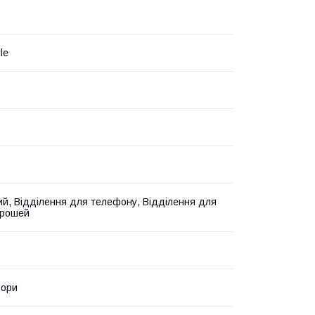
le
ий, Відділення для телефону, Відділення для
грошей
ьори