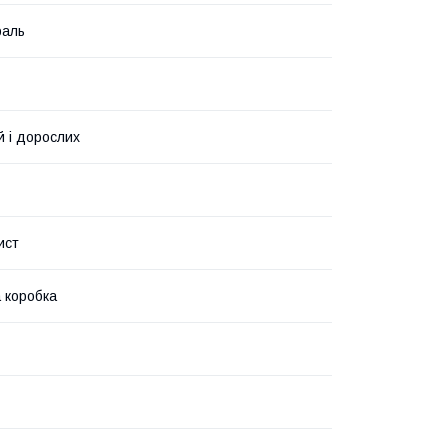
раль
й і дорослих
ист
 коробка