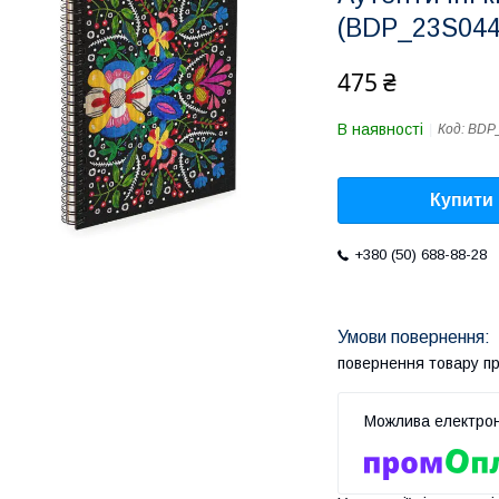
(BDP_23S044
475 ₴
В наявності
Код:
BDP
Купити
+380 (50) 688-88-28
повернення товару п