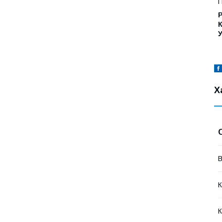
П
Р
К
У
Х
В
К
К