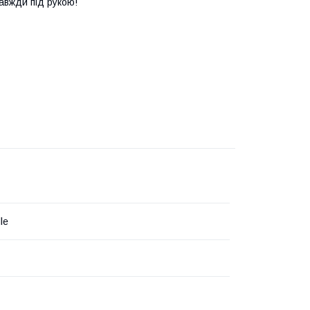
авжди під рукою!
le