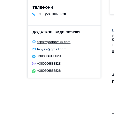
+380 (50) 688-88-28
С
д
К
https://podarynku.com
т
lebyak@gmail.com
Щ
+380506888828
+380506888828
+380506888828
4