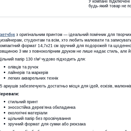
У компанії підключені
будь-який товар не п
кетчбук
з оригінальним принтом — ідеальний помічник для творчих
изайнерам, студентам та всім, хто любить малювати та записувати
омпактний формат 14,7х21 см зручний для подорожей та щоденно
овщиною 3 мм з повноколірним друком не лише надає стиль, але й
ільний папір 130 г/м² чудово підходить для:
олівців та ручок
лайнерів та маркерів
легких акварельних технік
5 аркушів забезпечують достатньо місця для ідей, ескізів, малюнкі
Переваги:
стильний принт
зносостійка дерев’яна обкладинка
екологічні матеріали
щільний папір без просвічування
зручний формат для сумки або рюкзака