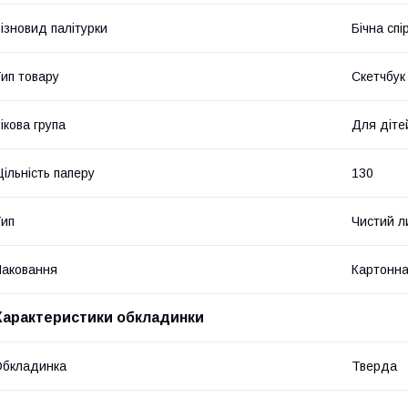
ізновид палітурки
Бічна спі
ип товару
Скетчбук
ікова група
Для діте
ільність паперу
130
ип
Чистий л
аковання
Картонна
Характеристики обкладинки
Обкладинка
Тверда