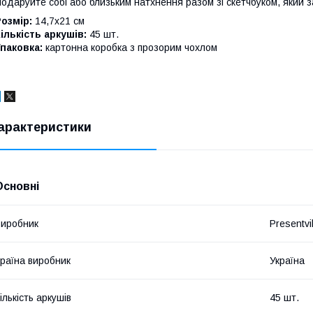
одаруйте собі або близьким натхнення разом зі скетчбуком, який з
озмір:
14,7х21 см
ількість аркушів:
45 шт.
паковка:
картонна коробка з прозорим чохлом
арактеристики
Основні
иробник
Presentvil
раїна виробник
Україна
ількість аркушів
45 шт.