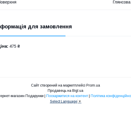
оверхня
Глянсова
нформація для замовлення
іна:
475 ₴
Сайт створений на маркетплейсі
Prom.ua
Продавець на Bigl.ua
Інтернет-магазин Подарунки |
Поскаржитися на контент
|
Політика конфіденційно
Select Language
▼