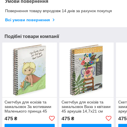
Умови повернення
Повернення товару впродовж 14 днів за рахунок покупця
Всі умови повернення
Подібні товари компанії
Скетчбук для ескізів та
Скетчбук для ескізів та
Скет
замальовок За мотивами
замальовок Ваза з квітами
зама
Маленького принца 45
45 аркушів 14,7х21 см
арку
аркушів 14,7х21 см
(BDP_23S034)
(BD
475
475
475
₴
₴
(BDP_23S033)