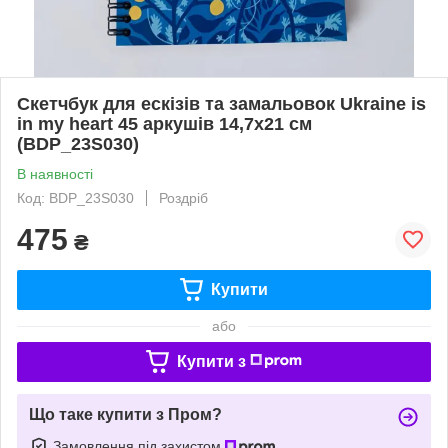
Скетчбук для ескізів та замальовок Ukraine is
in my heart 45 аркушів 14,7х21 см
(BDP_23S030)
В наявності
Код: BDP_23S030
Роздріб
475
₴
Купити
або
Купити з
Що таке купити з Пром?
Замовлення під захистом