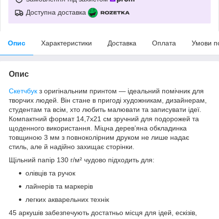
Доступна доставка
Опис
Характеристики
Доставка
Оплата
Умови п
Опис
Скетчбук
з оригінальним принтом — ідеальний помічник для
творчих людей. Він стане в пригоді художникам, дизайнерам,
студентам та всім, хто любить малювати та записувати ідеї.
Компактний формат 14,7х21 см зручний для подорожей та
щоденного використання. Міцна дерев’яна обкладинка
товщиною 3 мм з повноколірним друком не лише надає
стиль, але й надійно захищає сторінки.
Щільний папір 130 г/м² чудово підходить для:
олівців та ручок
лайнерів та маркерів
легких акварельних технік
45 аркушів забезпечують достатньо місця для ідей, ескізів,