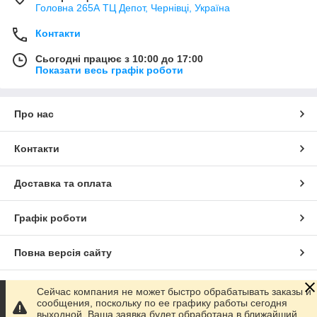
Головна 265А ТЦ Депот, Чернівці, Україна
Контакти
Сьогодні працює з 10:00 до 17:00
Показати весь графік роботи
Про нас
Контакти
Доставка та оплата
Графік роботи
Повна версія сайту
Сайт створено на маркетплейсі
Prom.ua
Сейчас компания не может быстро обрабатывать заказы и
сообщения, поскольку по ее графику работы сегодня
выходной. Ваша заявка будет обработана в ближайший