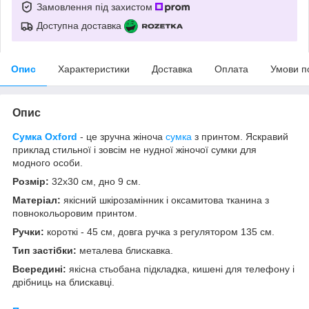
Замовлення під захистом
Доступна доставка
Опис
Характеристики
Доставка
Оплата
Умови п
Опис
Сумка Oxford
- ц
е зручна жіноча
сумка
з принтом. Яскравий
приклад стильної і зовсім не нудної жіночої сумки для
модного особи.
Розмір:
32х30 см, дно 9 см.
Матеріал:
якісний шкірозамінник і оксамитова тканина з
повнокольоровим принтом.
Ручки:
короткі - 45 см, довга ручка з регулятором 135 см.
Тип застібки:
металева блискавка.
Всередині:
якісна стьобана підкладка, кишені для телефону і
дрібниць на блискавці.