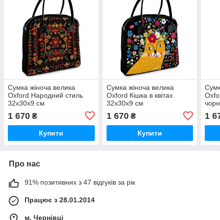
Сумка жіноча велика
Сумка жіноча велика
Сумк
Oxford Народний стиль
Oxford Кішка в квітах
Oxfo
32x30x9 см
32x30x9 см
чорн
(OXF_15F003_BL)
(OXF_23S005_BL)
(OX
1 670
1 670
1 6
₴
₴
Купити
Купити
Про нас
91% позитивних з 47 відгуків за рік
Працює з 28.01.2014
м. Чернівці