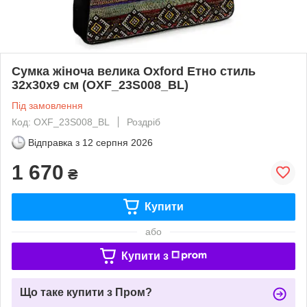
Сумка жіноча велика Oxford Етно стиль
32x30x9 см (OXF_23S008_BL)
Під замовлення
Код: OXF_23S008_BL
Роздріб
Відправка з
12 серпня 2026
1 670
₴
Купити
або
Купити з
Що таке купити з Пром?