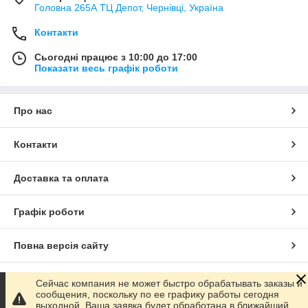
Головна 265А ТЦ Депот, Чернівці, Україна
Контакти
Сьогодні працює з 10:00 до 17:00
Показати весь графік роботи
Про нас
Контакти
Доставка та оплата
Графік роботи
Повна версія сайту
Сайт створено на маркетплейсі
Prom.ua
Сейчас компания не может быстро обрабатывать заказы и
сообщения, поскольку по ее графику работы сегодня
выходной. Ваша заявка будет обработана в ближайший