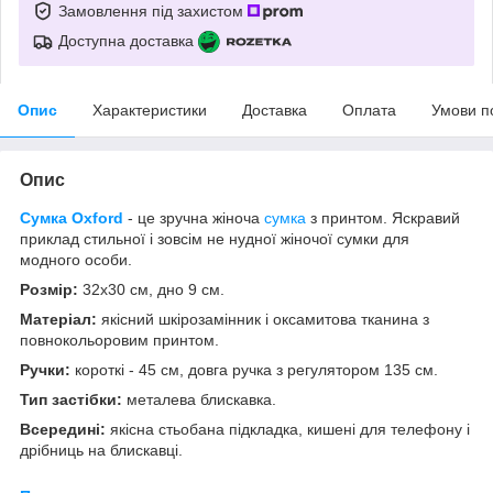
Замовлення під захистом
Доступна доставка
Опис
Характеристики
Доставка
Оплата
Умови п
Опис
Сумка Oxford
- ц
е зручна жіноча
сумка
з принтом. Яскравий
приклад стильної і зовсім не нудної жіночої сумки для
модного особи.
Розмір:
32х30 см, дно 9 см.
Матеріал:
якісний шкірозамінник і оксамитова тканина з
повнокольоровим принтом.
Ручки:
короткі - 45 см, довга ручка з регулятором 135 см.
Тип застібки:
металева блискавка.
Всередині:
якісна стьобана підкладка, кишені для телефону і
дрібниць на блискавці.