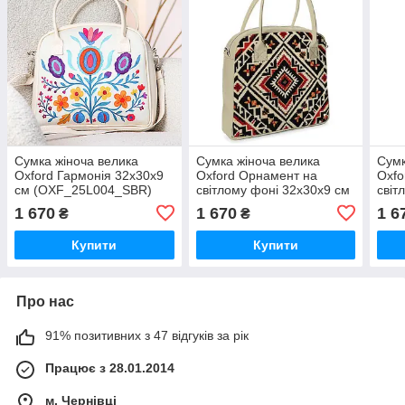
Сумка жіноча велика
Сумка жіноча велика
Сумк
Oxford Гармонія 32x30x9
Oxford Орнамент на
Oxfo
см (OXF_25L004_SBR)
світлому фоні 32x30x9 см
світ
(OXF_15F010_SBR)
(OX
1 670
1 670
1 6
₴
₴
Купити
Купити
Про нас
91% позитивних з 47 відгуків за рік
Працює з 28.01.2014
м. Чернівці