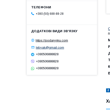
+380 (50) 688-88-28
С
п
https://podarynku.com
lebyak@gmail.com
+380506888828
Т
+380506888828
К
+380506888828
Х