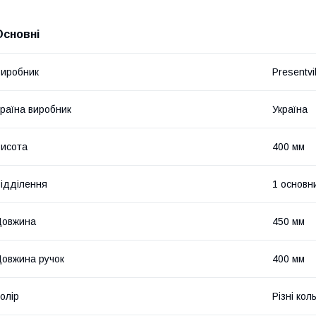
Основні
иробник
Presentvil
раїна виробник
Україна
исота
400 мм
ідділення
1 основн
Довжина
450 мм
овжина ручок
400 мм
олір
Різні кол