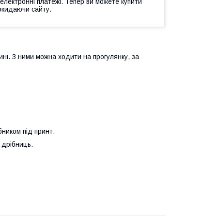
 електронні платежі. Тепер ви можете купити
окидаючи сайту.
ині. З ними можна ходити на прогулянку, за
ником під принт.
 дрібниць.