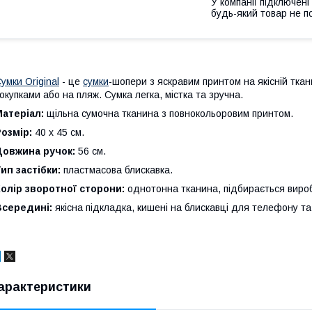
У компанії підключені
будь-який товар не п
умки Original
- це
сумки
-шопери з яскравим принтом на якісній ткан
окупками або на пляж. Сумка легка, містка та зручна.
Матеріал:
щільна сумочна тканина з повнокольоровим принтом.
Розмір:
40 x 45 см.
Довжина ручок:
56 см.
ип застібки:
пластмасова блискавка.
олір зворотної сторони:
однотонна тканина, підбирається вироб
Всередині:
якісна підкладка, кишені на блискавці для телефону та
арактеристики