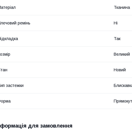
атеріал
Тканина
лечовий ремінь
Ні
ідкладка
Так
озмір
Великий
Стан
Новий
ип застежки
Блискавк
Форма
Прямоку
нформація для замовлення