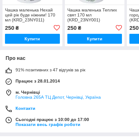
Чашка маленька Нехай
Чашка маленька Теплих
Чашк
цей рік буде ніжним! 170
свят 170 мл
горо
мл (KRD_23NY011)
(KRD_23NY001)
(KR
250
250
250
₴
₴
Купити
Купити
Про нас
91% позитивних з 47 відгуків за рік
Працює з 28.01.2014
м. Чернівці
Головна 265А ТЦ Депот, Чернівці, Україна
Контакти
Сьогодні працює з 10:00 до 17:00
Показати весь графік роботи