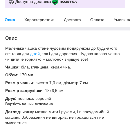
Доступна доставка
Опис
Характеристики
Доставка
Оплата
Умови п
Опис
Маленька чашка стане чудовим подарунком до будь-якого
свята як для
дітей
, так і для дорослих. Чудова кавова чашка
чи дитяче горнятко – малюнок вирішує все!
Чашка:
біла, глянцева, керамічна.
Об'єм:
170 мл.
Розмір чашки
: висота 7,3 см, діаметр 7 см.
Розмір задруківки
: 18x6,5 см.
Друк:
повнокольоровий
Вартість чашки включена.
Догляд:
чашку можна мити і руками, і в посудомийній
машині. Зображення не вигоряє, не тріскається і не
змивається.