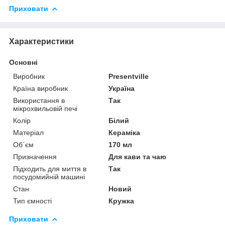
Приховати
Характеристики
Основні
Виробник
Presentville
Країна виробник
Україна
Використання в
Так
мікрохвильовій печі
Колір
Білий
Матеріал
Кераміка
Об`єм
170 мл
Призначення
Для кави та чаю
Підходить для миття в
Так
посудомийній машині
Стан
Новий
Тип ємності
Кружка
Приховати