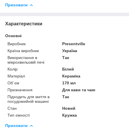
Приховати
Характеристики
Основні
Виробник
Presentville
Країна виробник
Україна
Використання в
Так
мікрохвильовій печі
Колір
Білий
Матеріал
Кераміка
Об`єм
170 мл
Призначення
Для кави та чаю
Підходить для миття в
Так
посудомийній машині
Стан
Новий
Тип ємності
Кружка
Приховати