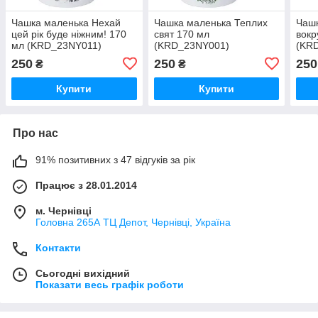
Чашка маленька Нехай
Чашка маленька Теплих
Чаш
цей рік буде ніжним! 170
свят 170 мл
вокр
мл (KRD_23NY011)
(KRD_23NY001)
(KR
250
250
250
₴
₴
Купити
Купити
Про нас
91% позитивних з 47 відгуків за рік
Працює з 28.01.2014
м. Чернівці
Головна 265А ТЦ Депот, Чернівці, Україна
Контакти
Сьогодні вихідний
Показати весь графік роботи