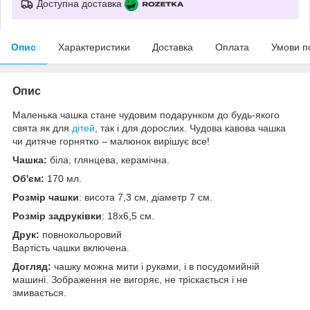
Доступна доставка
Опис
Характеристики
Доставка
Оплата
Умови п
Опис
Маленька чашка стане чудовим подарунком до будь-якого
свята як для
дітей
, так і для дорослих. Чудова кавова чашка
чи дитяче горнятко – малюнок вирішує все!
Чашка:
біла, глянцева, керамічна.
Об'єм:
170 мл.
Розмір чашки
: висота 7,3 см, діаметр 7 см.
Розмір задруківки
: 18x6,5 см.
Друк:
повнокольоровий
Вартість чашки включена.
Догляд:
чашку можна мити і руками, і в посудомийній
машині. Зображення не вигоряє, не тріскається і не
змивається.