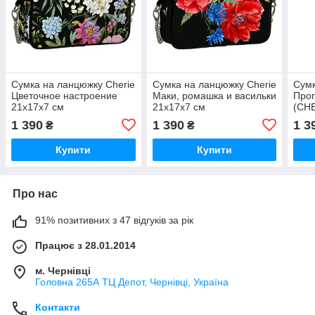
Сумка на ланцюжку Cherie
Сумка на ланцюжку Cherie
Сумк
Цветочное настроение
Маки, ромашка и васильки
Прог
21x17x7 см
21x17x7 см
(CH
(CHE2_22S014_BL)
(CHE2_22S013_BL)
1 390
1 390
1 3
₴
₴
Купити
Купити
Про нас
91% позитивних з 47 відгуків за рік
Працює з 28.01.2014
м. Чернівці
Головна 265А ТЦ Депот, Чернівці, Україна
Контакти