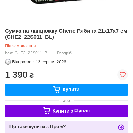
Сумка на ланцюжку Cherie Рябина 21x17x7 см
(CHE2_22S011_BL)
Під замовлення
Код: CHE2_22S011_BL
Роздріб
Відправка з
12 серпня 2026
1 390
₴
Купити
або
Купити з
Що таке купити з Пром?