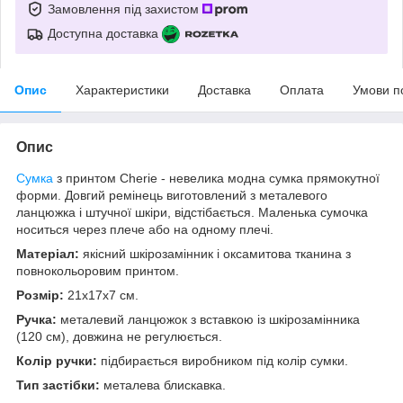
Замовлення під захистом
Доступна доставка
Опис
Характеристики
Доставка
Оплата
Умови п
Опис
Сумка
з принтом Cherie - невелика модна сумка прямокутної
форми. Довгий ремінець виготовлений з металевого
ланцюжка і штучної шкіри, відстібається. Маленька сумочка
носиться через плече або на одному плечі.
Матеріал:
якісний шкірозамінник і оксамитова тканина з
повнокольоровим принтом.
Розмір:
21х17х7 см.
Ручка:
металевий ланцюжок з вставкою із шкірозамінника
(120 см), довжина не регулюється.
Колір ручки:
підбирається виробником під колір сумки.
Тип застібки:
металева блискавка.