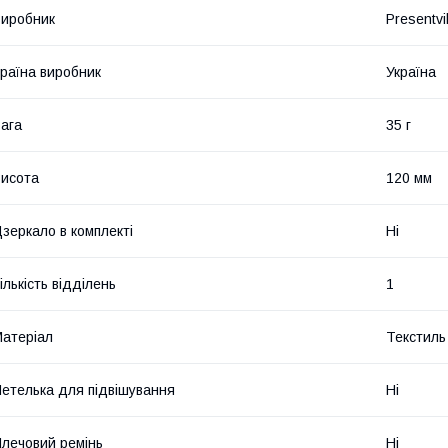
иробник
Presentvil
раїна виробник
Україна
ага
35 г
исота
120 мм
зеркало в комплекті
Ні
ількість відділень
1
атеріал
Текстиль
етелька для підвішування
Ні
лечовий ремінь
Ні