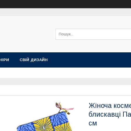
НІРИ
СВІЙ ДИЗАЙН
Жіноча косм
блискавці П
см