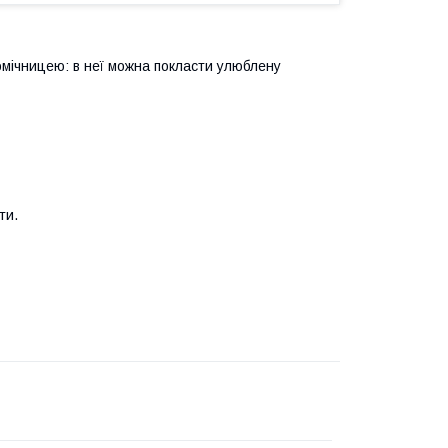
омічницею: в неї можна покласти улюблену
ти.