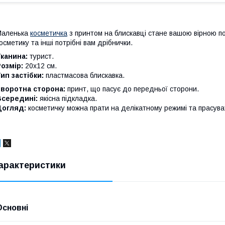
Маленька
косметичка
з принтом на блискавці стане вашою вірною п
осметику та інші потрібні вам дрібнички.
канина:
турист.
озмір:
20х12 см.
ип застібки:
пластмасова блискавка.
Зворотна сторона:
принт, що пасує до передньої сторони.
Всередині:
якісна підкладка.
Догляд:
косметичку можна прати на делікатному режимі та прасува
арактеристики
Основні