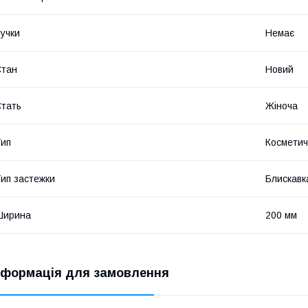
учки
Немає
Стан
Новий
тать
Жіноча
ип
Косметич
ип застежки
Блискавк
Ширина
200 мм
нформація для замовлення