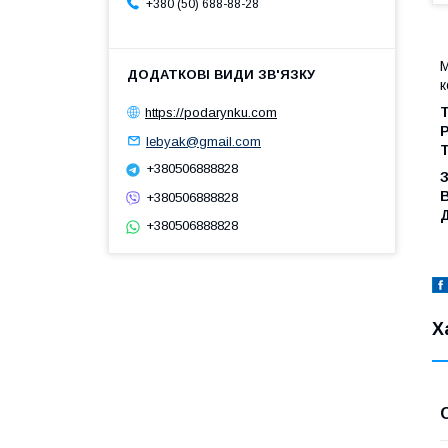
+380 (50) 688-88-28
к
Т
https://podarynku.com
Р
lebyak@gmail.com
Т
+380506888828
+380506888828
+380506888828
Х