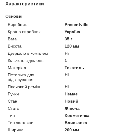
Характеристики
Основні
Виробник
Presentville
Країна виробник
Україна
Вага
35 г
Висота
120 мм
Дзеркало в комплекті
Ні
Кількість відділень
1
Матеріал
Текстиль
Петелька для
Ні
підвішування
Плечовий ремінь
Ні
Ручки
Немає
Стан
Новий
Стать
Жіноча
Тип
Косметичка
Тип застежки
Блискавка
Ширина
200 мм