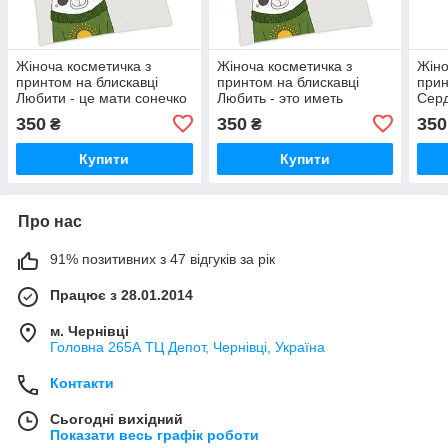
Жіноча косметичка з
Жіноча косметичка з
Жіно
принтом на блискавці
принтом на блискавці
прин
Любити - це мати сонечко
Любить - это иметь
Серд
в сердці! 20х12 см
солнышко в сердце! 20х12
квад
350
350
350
₴
₴
см
Купити
Купити
Про нас
91% позитивних з 47 відгуків за рік
Працює з 28.01.2014
м. Чернівці
Головна 265А ТЦ Депот, Чернівці, Україна
Контакти
Сьогодні вихідний
Показати весь графік роботи