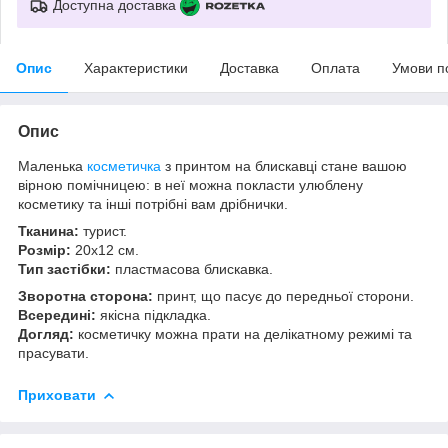
Доступна доставка
Опис
Характеристики
Доставка
Оплата
Умови п
Опис
Маленька
косметичка
з принтом на блискавці стане вашою
вірною помічницею: в неї можна покласти улюблену
косметику та інші потрібні вам дрібнички.
Тканина:
турист.
Розмір:
20х12 см.
Тип застібки:
пластмасова блискавка.
Зворотна сторона:
принт, що пасує до передньої сторони.
Всередині:
якісна підкладка.
Догляд:
косметичку можна прати на делікатному режимі та
прасувати.
Приховати