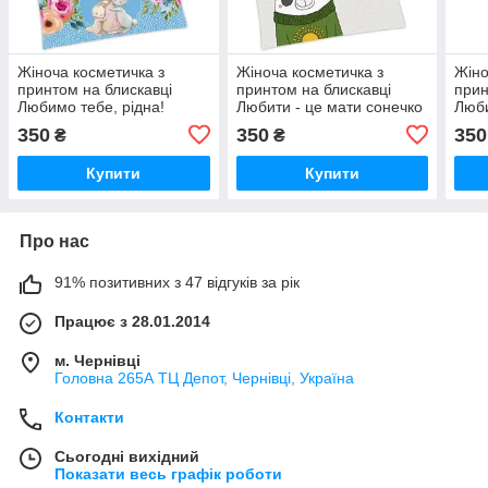
Жіноча косметичка з
Жіноча косметичка з
Жіно
принтом на блискавці
принтом на блискавці
прин
Любимо тебе, рідна!
Любити - це мати сонечко
Люби
20х12 см
в сердці! 20х12 см
солн
350
350
350
₴
₴
см
Купити
Купити
Про нас
91% позитивних з 47 відгуків за рік
Працює з 28.01.2014
м. Чернівці
Головна 265А ТЦ Депот, Чернівці, Україна
Контакти
Сьогодні вихідний
Показати весь графік роботи