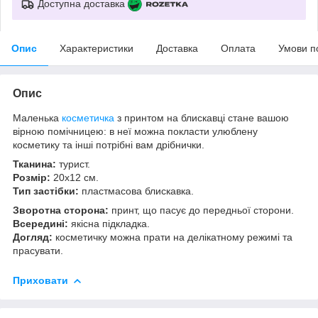
Доступна доставка
Опис
Характеристики
Доставка
Оплата
Умови п
Опис
Маленька
косметичка
з принтом на блискавці стане вашою
вірною помічницею: в неї можна покласти улюблену
косметику та інші потрібні вам дрібнички.
Тканина:
турист.
Розмір:
20х12 см.
Тип застібки:
пластмасова блискавка.
Зворотна сторона:
принт, що пасує до передньої сторони.
Всередині:
якісна підкладка.
Догляд:
косметичку можна прати на делікатному режимі та
прасувати.
Приховати