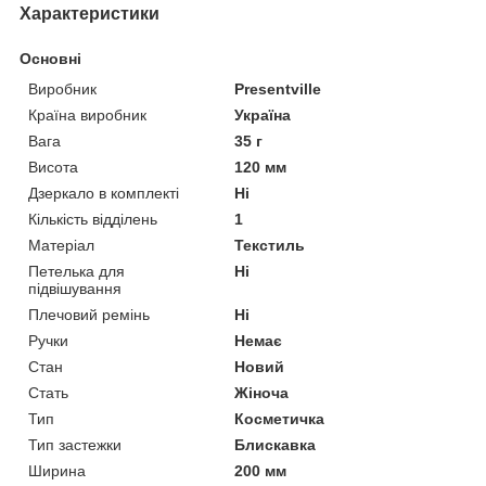
Характеристики
Основні
Виробник
Presentville
Країна виробник
Україна
Вага
35 г
Висота
120 мм
Дзеркало в комплекті
Ні
Кількість відділень
1
Матеріал
Текстиль
Петелька для
Ні
підвішування
Плечовий ремінь
Ні
Ручки
Немає
Стан
Новий
Стать
Жіноча
Тип
Косметичка
Тип застежки
Блискавка
Ширина
200 мм