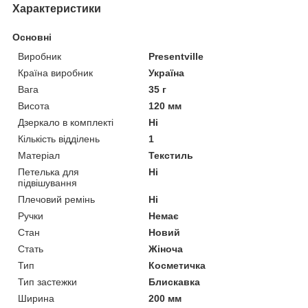
Характеристики
Основні
Виробник
Presentville
Країна виробник
Україна
Вага
35 г
Висота
120 мм
Дзеркало в комплекті
Ні
Кількість відділень
1
Матеріал
Текстиль
Петелька для
Ні
підвішування
Плечовий ремінь
Ні
Ручки
Немає
Стан
Новий
Стать
Жіноча
Тип
Косметичка
Тип застежки
Блискавка
Ширина
200 мм