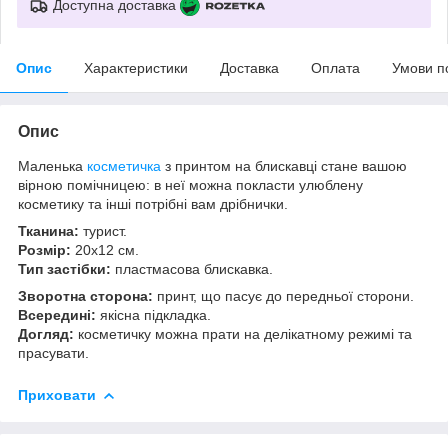
Доступна доставка
Опис
Характеристики
Доставка
Оплата
Умови п
Опис
Маленька
косметичка
з принтом на блискавці стане вашою
вірною помічницею: в неї можна покласти улюблену
косметику та інші потрібні вам дрібнички.
Тканина:
турист.
Розмір:
20х12 см.
Тип застібки:
пластмасова блискавка.
Зворотна сторона:
принт, що пасує до передньої сторони.
Всередині:
якісна підкладка.
Догляд:
косметичку можна прати на делікатному режимі та
прасувати.
Приховати