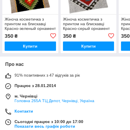
Жіноча косметичка з
Жіноча косметичка з
Жіно
принтом на блискавці
принтом на блискавці
прин
Красно-зеленый орнамент
Красно-серый орнамент
Крас
20х12 см
20х12 см
бело
350
350
350
₴
₴
Купити
Купити
Про нас
91% позитивних з 47 відгуків за рік
Працює з 28.01.2014
м. Чернівці
Головна 265А ТЦ Депот, Чернівці, Україна
Контакти
Сьогодні працює з 10:00 до 17:00
Показати весь графік роботи