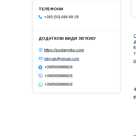
+380 (50) 688-88-28
С
д
К
https://podarynku.com
т
lebyak@gmail.com
Щ
+380506888828
+380506888828
+380506888828
4