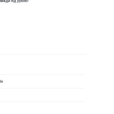
авжди під рукою!
le