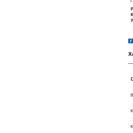
П
Р
К
У
Х
В
К
К