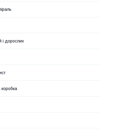
піраль
й і дорослих
ист
 коробка