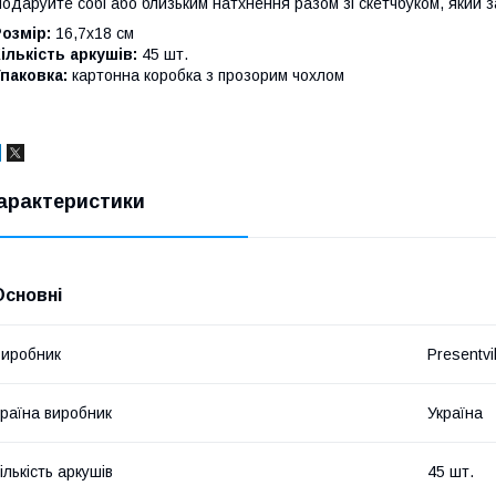
одаруйте собі або близьким натхнення разом зі скетчбуком, який з
озмір:
16,7х18 см
ількість аркушів:
45 шт.
паковка:
картонна коробка з прозорим чохлом
арактеристики
Основні
иробник
Presentvil
раїна виробник
Україна
ількість аркушів
45 шт.