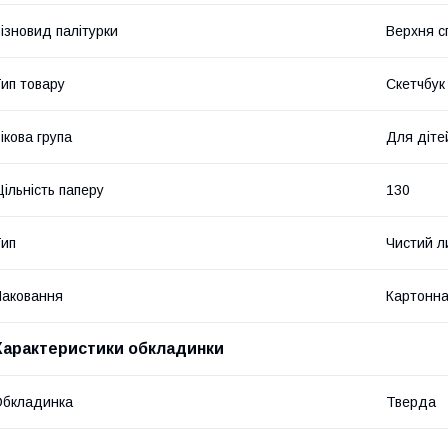
ізновид палітурки
Верхня с
ип товару
Скетчбук
ікова група
Для діте
ільність паперу
130
ип
Чистий л
аковання
Картонна
Характеристики обкладинки
Обкладинка
Тверда