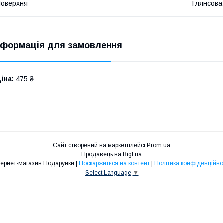
оверхня
Глянсова
нформація для замовлення
іна:
475 ₴
Сайт створений на маркетплейсі
Prom.ua
Продавець на Bigl.ua
Інтернет-магазин Подарунки |
Поскаржитися на контент
|
Політика конфіденційно
Select Language
▼