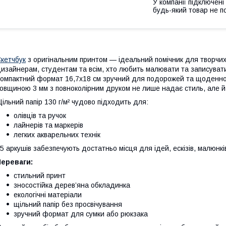
У компанії підключені
будь-який товар не п
кетчбук
з оригінальним принтом — ідеальний помічник для творчих
изайнерам, студентам та всім, хто любить малювати та записувати
омпактний формат 16,7х18 см зручний для подорожей та щоденно
овщиною 3 мм з повноколірним друком не лише надає стиль, але й
ільний папір 130 г/м² чудово підходить для:
олівців та ручок
лайнерів та маркерів
легких акварельних технік
5 аркушів забезпечують достатньо місця для ідей, ескізів, малюнкі
Переваги:
стильний принт
зносостійка дерев’яна обкладинка
екологічні матеріали
щільний папір без просвічування
зручний формат для сумки або рюкзака