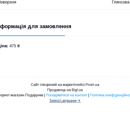
оверхня
Глянсова
нформація для замовлення
іна:
475 ₴
Сайт створений на маркетплейсі
Prom.ua
Продавець на Bigl.ua
Інтернет-магазин Подарунки |
Поскаржитися на контент
|
Політика конфіденційно
Select Language
▼