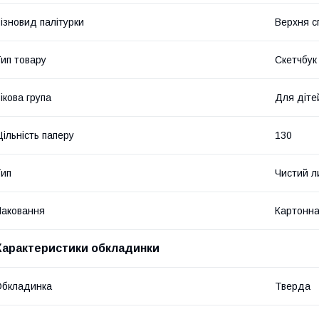
ізновид палітурки
Верхня с
ип товару
Скетчбук
ікова група
Для діте
ільність паперу
130
ип
Чистий л
аковання
Картонна
Характеристики обкладинки
Обкладинка
Тверда