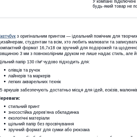
У компанії підключені
будь-який товар не п
кетчбук
з оригінальним принтом — ідеальний помічник для творчих
изайнерам, студентам та всім, хто любить малювати та записувати
омпактний формат 16,7х18 см зручний для подорожей та щоденно
овщиною 3 мм з повноколірним друком не лише надає стиль, але й
ільний папір 130 г/м² чудово підходить для:
олівців та ручок
лайнерів та маркерів
легких акварельних технік
5 аркушів забезпечують достатньо місця для ідей, ескізів, малюнкі
Переваги:
стильний принт
зносостійка дерев’яна обкладинка
екологічні матеріали
щільний папір без просвічування
зручний формат для сумки або рюкзака