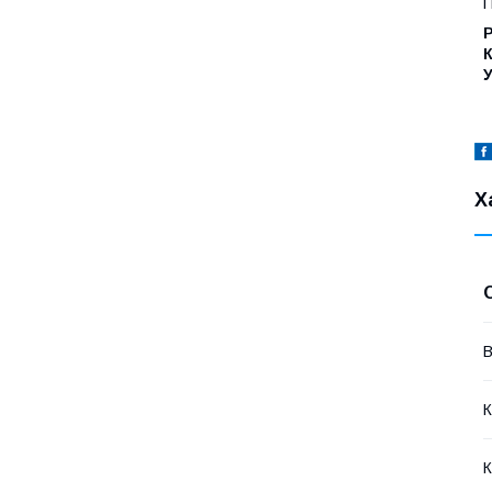
П
Р
К
У
Х
В
К
К