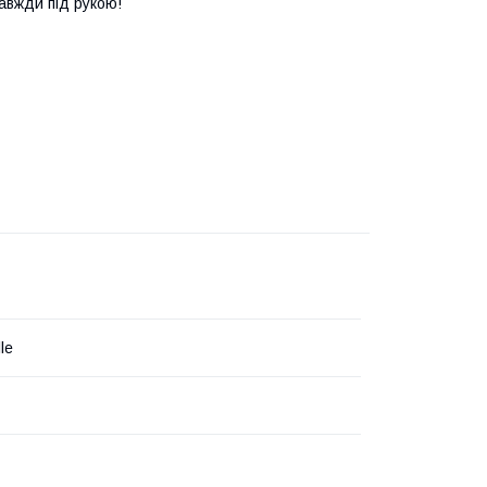
авжди під рукою!
le