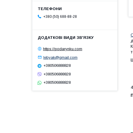
+380 (50) 688-88-28
С
д
К
https://podarynku.com
т
lebyak@gmail.com
Щ
+380506888828
+380506888828
+380506888828
4