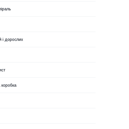
піраль
й і дорослих
ист
 коробка