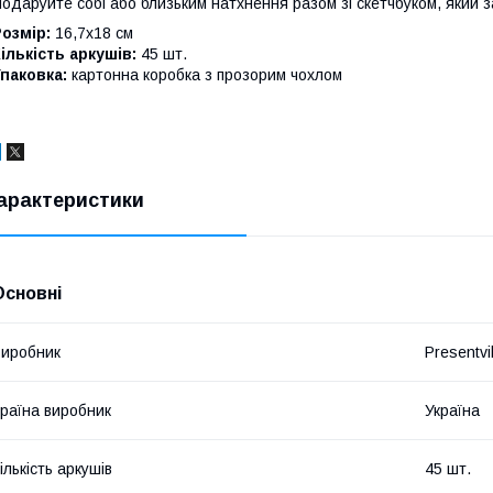
одаруйте собі або близьким натхнення разом зі скетчбуком, який з
озмір:
16,7х18 см
ількість аркушів:
45 шт.
паковка:
картонна коробка з прозорим чохлом
арактеристики
Основні
иробник
Presentvil
раїна виробник
Україна
ількість аркушів
45 шт.