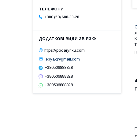
+380 (50) 688-88-28
С
д
К
т
https://podarynku.com
Щ
lebyak@gmail.com
+380506888828
+380506888828
4
+380506888828
П
Р