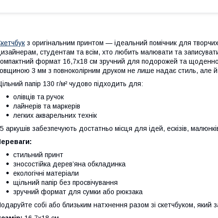
кетчбук
з оригінальним принтом — ідеальний помічник для творчих
изайнерам, студентам та всім, хто любить малювати та записувати
омпактний формат 16,7х18 см зручний для подорожей та щоденно
овщиною 3 мм з повноколірним друком не лише надає стиль, але й
ільний папір 130 г/м² чудово підходить для:
олівців та ручок
лайнерів та маркерів
легких акварельних технік
5 аркушів забезпечують достатньо місця для ідей, ескізів, малюнкі
Переваги:
стильний принт
зносостійка дерев’яна обкладинка
екологічні матеріали
щільний папір без просвічування
зручний формат для сумки або рюкзака
одаруйте собі або близьким натхнення разом зі скетчбуком, який з
озмір:
16,7х18 см