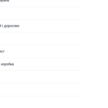
піраль
й і дорослих
ист
 коробка