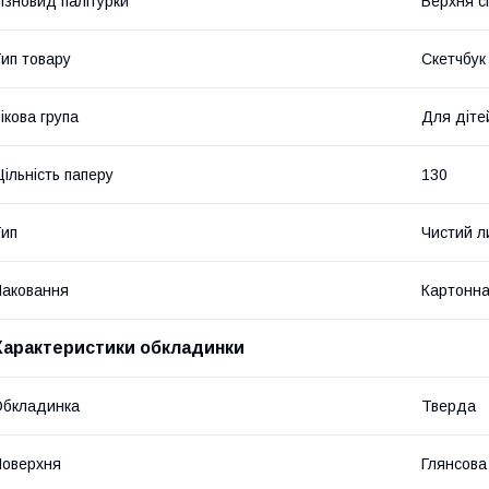
ізновид палітурки
Верхня с
ип товару
Скетчбук
ікова група
Для діте
ільність паперу
130
ип
Чистий л
аковання
Картонна
Характеристики обкладинки
Обкладинка
Тверда
оверхня
Глянсова