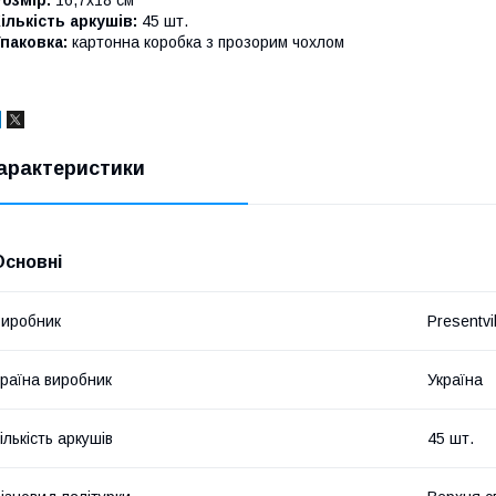
ількість аркушів:
45 шт.
паковка:
картонна коробка з прозорим чохлом
арактеристики
Основні
иробник
Presentvil
раїна виробник
Україна
ількість аркушів
45 шт.